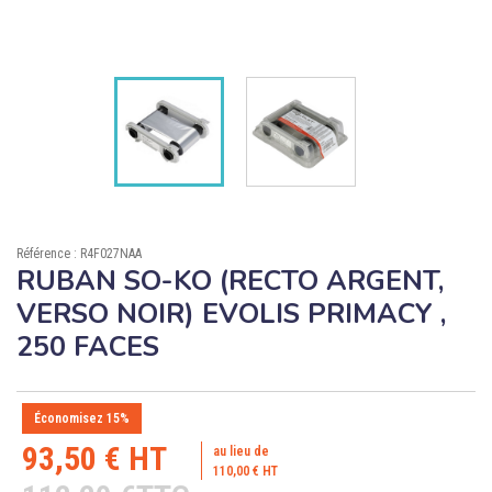

ÉCORESPONSABLE

PRODUITS PERSONNALISÉS
DÉSTOCKAGE
Compte client
Support
Référence : R4F027NAA
RUBAN SO-KO (RECTO ARGENT,
Blog
VERSO NOIR) EVOLIS PRIMACY ,
Contact
250 FACES
Économisez 15%
93,50 € HT
au lieu de
110,00 € HT