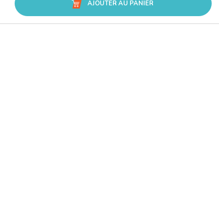
AJOUTER AU PANIER
Avis Trusted Shops
CATÉGORIES
MARQUES
CONSEILS
SERVICE & ASSISTANCE