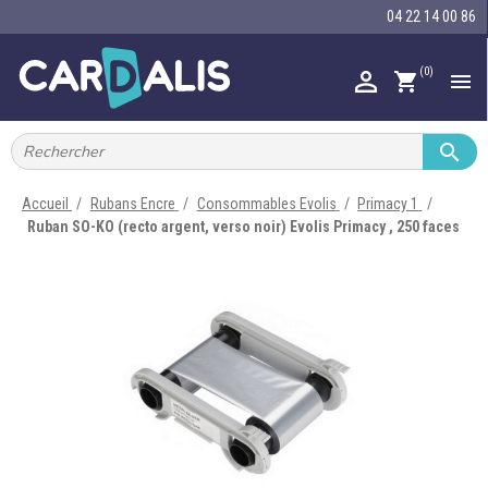
04 22 14 00 86
(0)

shopping_cart


IMPRIMANTES À BADGES


RUBAN ENCRE
Accueil
Rubans Encre
Consommables Evolis
Primacy 1
Ruban SO-KO (recto argent, verso noir) Evolis Primacy , 250 faces

CARTE ET BADGE

PORTE-BADGE

TOUR DE COU

BRACELET

RFID

LECTEUR