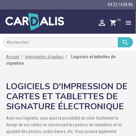
04 22 14 00 86
(0)

shopping_cart


IMPRIMANTES À BADGES


RUBAN ENCRE
Accueil
Imprimantes à badges
Logiciels et tablettes de
signature

CARTE ET BADGE

PORTE-BADGE
LOGICIELS D'IMPRESSION DE

TOUR DE COU
CARTES ET TABLETTES DE
SIGNATURE ÉLECTRONIQUE

BRACELET

RFID
Avec nos logiciels, vous avez la possibilité de créer facilement le
design de vos cartes en choisissant les polices de caractères et en

LECTEUR
ajoutant des photos, codes barres, etc. Vous pouvez également