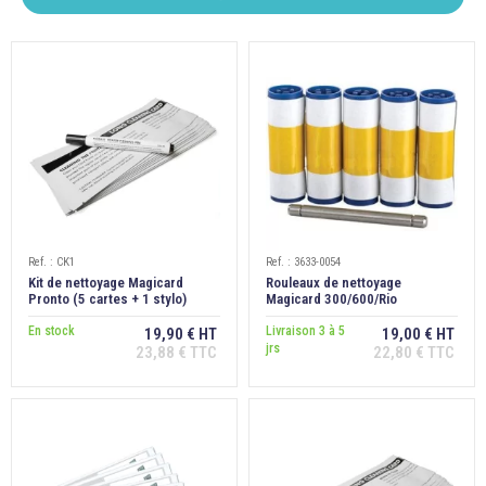

ÉCORESPONSABLE

PRODUITS PERSONNALISÉS
DÉSTOCKAGE
Compte client
Support
Ref. : CK1
Ref. : 3633-0054
Kit de nettoyage Magicard
Rouleaux de nettoyage
Blog
Pronto (5 cartes + 1 stylo)
Magicard 300/600/Rio
Pro/Enduro/Pronto/E+
En stock
Livraison 3 à 5
Contact
19,90 € HT
19,00 € HT
jrs
23,88 € TTC
22,80 € TTC