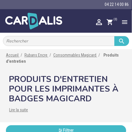
04 22 14 00 86
(0)

shopping_cart


IMPRIMANTES À BADGES


RUBAN ENCRE
Accueil
Rubans Encre
Consommables Magicard
Produits
d'entretien

CARTE ET BADGE

PRODUITS D'ENTRETIEN
PORTE-BADGE
POUR LES IMPRIMANTES À

TOUR DE COU
BADGES MAGICARD

BRACELET
Lire la suite

RFID

LECTEUR
Filtrer