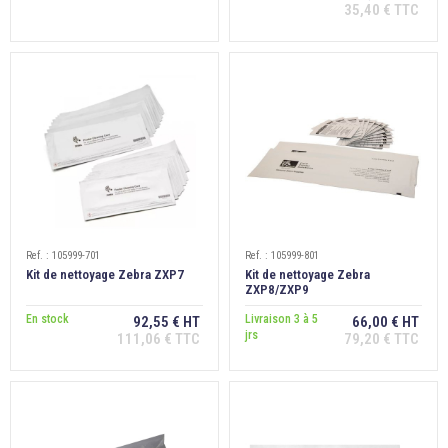
35,40 € TTC
Ref. : 105999-701
Ref. : 105999-801
Kit de nettoyage Zebra ZXP7
Kit de nettoyage Zebra
ZXP8/ZXP9
En stock
Livraison 3 à 5
92,55 € HT
66,00 € HT
jrs
111,06 € TTC
79,20 € TTC