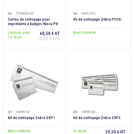
Ref. : 771000201222
Ref. : 105912-913
Cartes de nettoyage pour
Kit de nettoyage Zebra P330i
imprimante à badges Nisca PR-
C151, lot de 10
Livraison sous
Nous contacter
60,50 € HT
7 à 10 jrs
72,60 € TTC
Ref. : 105999-101
Ref. : 105999-302
Kit de nettoyage Zebra ZXP1
Kit de nettoyage Zebra ZXP3
Nous contacter
En stock
29,50 € HT