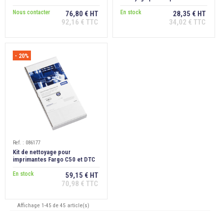
Fargo DTC
Nous contacter
En stock
76,80 € HT
28,35 € HT
92,16 € TTC
34,02 € TTC
- 20%
Ref. : 086177
Kit de nettoyage pour
imprimantes Fargo C50 et DTC
En stock
59,15 € HT
70,98 € TTC
Affichage 1-45 de 45 article(s)