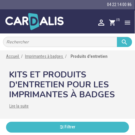
04 22 14 00 86
(0)

shopping_cart


IMPRIMANTES À BADGES


RUBAN ENCRE
Accueil
Imprimantes à badges
Produits d'entretien

CARTE ET BADGE
KITS ET PRODUITS

PORTE-BADGE
D'ENTRETIEN POUR LES

TOUR DE COU
IMPRIMANTES À BADGES

BRACELET
Lire la suite

RFID
Filtrer

LECTEUR