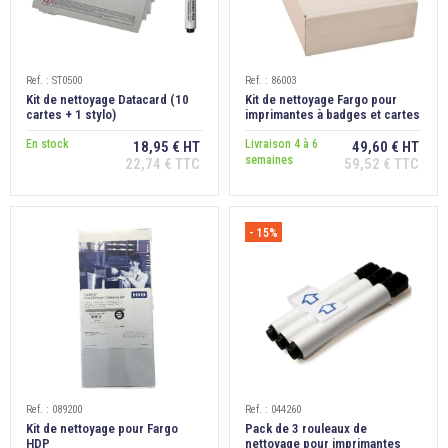
Ref. : ST0500
Ref. : 86003
Kit de nettoyage Datacard (10
Kit de nettoyage Fargo pour
cartes + 1 stylo)
imprimantes à badges et cartes
PVC DTC550
En stock
Livraison 4 à 6
18,95 € HT
49,60 € HT
semaines
22,74 € TTC
59,52 € TTC
- 15%
Ref. : 089200
Ref. : 044260
Kit de nettoyage pour Fargo
Pack de 3 rouleaux de
HDP
nettoyage pour imprimantes