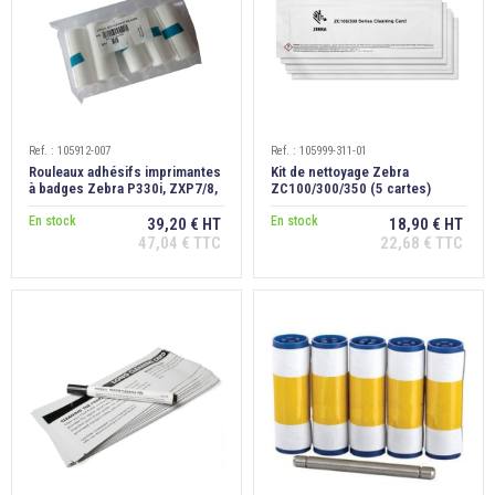
Ref. : 105912-007
Ref. : 105999-311-01
Rouleaux adhésifs imprimantes
Kit de nettoyage Zebra
à badges Zebra P330i, ZXP7/8,
ZC100/300/350 (5 cartes)
lot de 5
En stock
En stock
39,20 € HT
18,90 € HT
47,04 € TTC
22,68 € TTC