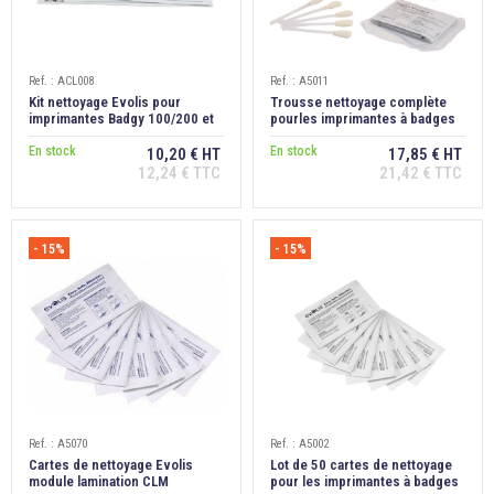
Ref. : ACL008
Ref. : A5011
Kit nettoyage Evolis pour
Trousse nettoyage complète
imprimantes Badgy 100/200 et
pourles imprimantes à badges
Edikio Access
Evolis
En stock
En stock
10,20 € HT
17,85 € HT
12,24 € TTC
21,42 € TTC
- 15%
- 15%
Ref. : A5070
Ref. : A5002
Cartes de nettoyage Evolis
Lot de 50 cartes de nettoyage
module lamination CLM
pour les imprimantes à badges