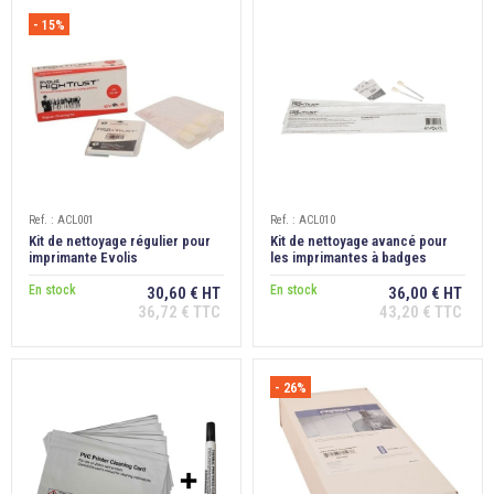
- 15%
Ref. : ACL001
Ref. : ACL010
Kit de nettoyage régulier pour
Kit de nettoyage avancé pour
imprimante Evolis
les imprimantes à badges
Zenius/Primacy/Edikio
Evolis Agilia
En stock
En stock
30,60 € HT
36,00 € HT
36,72 € TTC
43,20 € TTC
- 26%