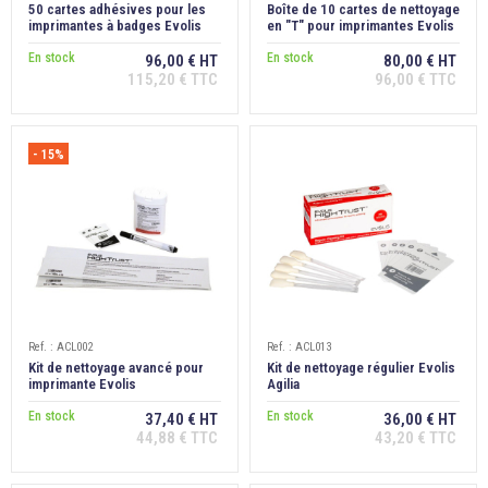
50 cartes adhésives pour les
Boîte de 10 cartes de nettoyage
imprimantes à badges Evolis
en "T" pour imprimantes Evolis
Agilia
Agilia
En stock
En stock
96,00 € HT
80,00 € HT
115,20 € TTC
96,00 € TTC
- 15%
Ref. : ACL002
Ref. : ACL013
Kit de nettoyage avancé pour
Kit de nettoyage régulier Evolis
imprimante Evolis
Agilia
Zenius/Primacy/Edikio
En stock
En stock
37,40 € HT
36,00 € HT
44,88 € TTC
43,20 € TTC