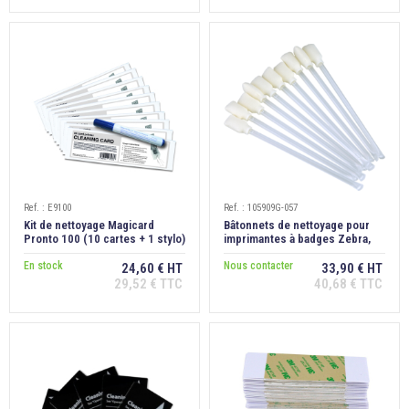
Ref. : E9100
Ref. : 105909G-057
Kit de nettoyage Magicard
Bâtonnets de nettoyage pour
Pronto 100 (10 cartes + 1 stylo)
imprimantes à badges Zebra,
lot de 24
En stock
Nous contacter
24,60 € HT
33,90 € HT
29,52 € TTC
40,68 € TTC