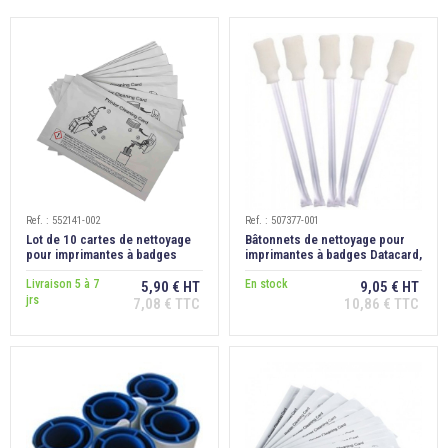

ÉCORESPONSABLE

PRODUITS PERSONNALISÉS
DÉSTOCKAGE
Compte client
Support
Ref. : 552141-002
Ref. : 507377-001
Lot de 10 cartes de nettoyage
Bâtonnets de nettoyage pour
pour imprimantes à badges
imprimantes à badges Datacard,
Blog
Datacard
lot de 5
Livraison 5 à 7
En stock
5,90 € HT
9,05 € HT
jrs
7,08 € TTC
10,86 € TTC
Contact