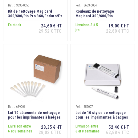
Ref. : 3633-0053
Ref. : 3633-0054
Kit de nettoyage Magicard
Rouleaux de nettoyage
300/600/Rio Pro 360/Enduro/E+
Magicard 300/600/Rio
Pro/Enduro/Pronto/E+
En stock
Livraison 3 à 5
24,60 € HT
19,00 € HT
jrs
29,52 € TTC
22,80 € TTC
Ref. : 659006
Ref. : 659007
Lot 10 bâtonnets de nettoyage
Lot de 10 stylos de nettoyage
pour les imprimantes à badges
pour les imprimantes à badges
IDP Smart
IDP Smart
Livraison entre
Livraison entre
23,35 € HT
52,40 € HT
6 et 8 semaines
6 et 8 semaines
28,02 € TTC
62,88 € TTC