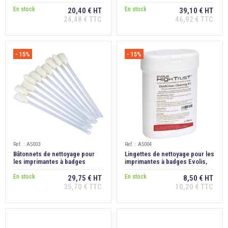
Evolis
En stock
En stock
20,40 € HT
39,10 € HT
24,48 € TTC
46,92 € TTC
- 15%
- 15%
Ref. : A5003
Ref. : A5004
Bâtonnets de nettoyage pour
Lingettes de nettoyage pour les
les imprimantes à badges
imprimantes à badges Evolis,
Evolis, lot de 25
lot de 60
En stock
En stock
29,75 € HT
8,50 € HT
35,70 € TTC
10,20 € TTC