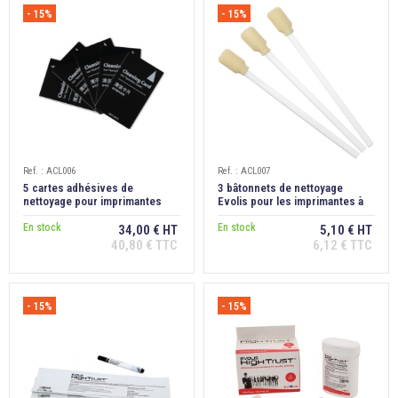
- 15%
- 15%
Ref. : ACL006
Ref. : ACL007
5 cartes adhésives de
3 bâtonnets de nettoyage
nettoyage pour imprimantes
Evolis pour les imprimantes à
badges Evolis Avansia
badges Avansia
En stock
En stock
34,00 € HT
5,10 € HT
40,80 € TTC
6,12 € TTC
- 15%
- 15%