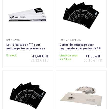
Ref. : 659909
Ref. : 771000201315
Lot 10 cartes en "T" pour
Cartes de nettoyage pour
nettoyage des imprimantes à
imprimante à badges Nisca PR-
badges IDP Smart
C101, lot de 5
En stock
Livraison sous
43,60 € HT
41,80 € HT
7 à 10 jrs
52,32 € TTC
50,16 € TTC