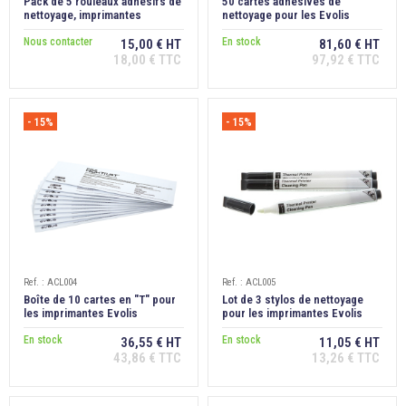
Pack de 5 rouleaux adhésifs de
50 cartes adhésives de
nettoyage, imprimantes
nettoyage pour les Evolis
Datacard Sigma
Zenius/Primacy/Edikio
Nous contacter
En stock
15,00 € HT
81,60 € HT
18,00 € TTC
97,92 € TTC
- 15%
- 15%
Ref. : ACL004
Ref. : ACL005
Boîte de 10 cartes en "T" pour
Lot de 3 stylos de nettoyage
les imprimantes Evolis
pour les imprimantes Evolis
Zenius/Primacy
En stock
En stock
36,55 € HT
11,05 € HT
43,86 € TTC
13,26 € TTC