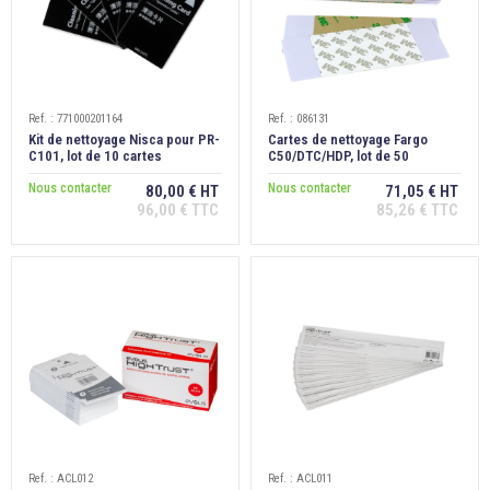
Ref. : 771000201164
Ref. : 086131
Kit de nettoyage Nisca pour PR-
Cartes de nettoyage Fargo
C101, lot de 10 cartes
C50/DTC/HDP, lot de 50
Nous contacter
Nous contacter
80,00 € HT
71,05 € HT
96,00 € TTC
85,26 € TTC
Ref. : ACL012
Ref. : ACL011