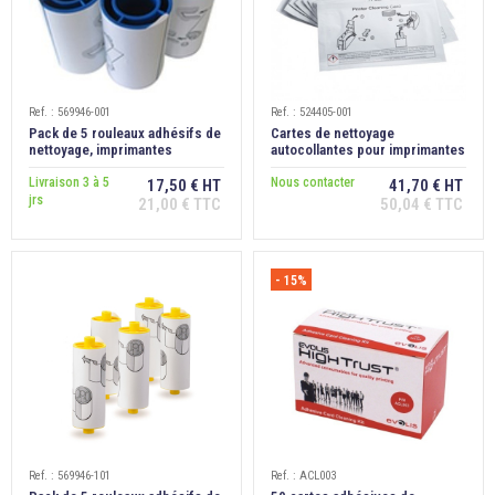
Ref. : 569946-001
Ref. : 524405-001
Pack de 5 rouleaux adhésifs de
Cartes de nettoyage
nettoyage, imprimantes
autocollantes pour imprimantes
Datacard SP/SD
Datacard, lot de 10
Livraison 3 à 5
Nous contacter
17,50 € HT
41,70 € HT
jrs
21,00 € TTC
50,04 € TTC
- 15%
Ref. : 569946-101
Ref. : ACL003