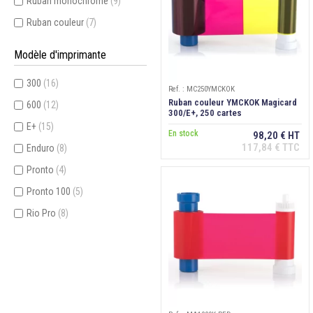
Ruban monochrome
(9)
Ruban couleur
(7)
Modèle d'imprimante
300
(16)
Ref. : MC250YMCKOK
Ruban couleur YMCKOK Magicard
600
(12)
300/E+, 250 cartes
E+
(15)
En stock
98,20 € HT
117,84 € TTC
Enduro
(8)
Pronto
(4)
Pronto 100
(5)
Rio Pro
(8)