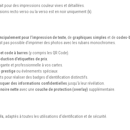
it pour des impressions couleur vives et détaillées.
sions recto verso ou la verso est en noir uniquement (k).
incipalement pour l’impression de texte
, de
graphiques simples
et de
codes-b
n'est pas possible d'imprimer des photos avec les rubans monochromes.
 et code à barres
(y compris les QR Code).
duction d’etiquettes de prix
.
gante et professionnelle à vos cartes.
 prestige
ou événements spéciaux
ts pour réaliser des badges d'identification distinctifs.
squer des informations confidentielles
jusqu'à leur révélation.
noire nette
avec une
couche de protection (overlay)
supplémentaire.
ls
, adaptés à toutes les utilisations d'identification et de sécurité.