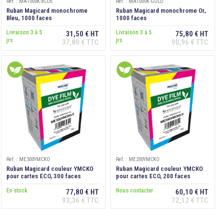
Ref. : MA1000K-BLUE
Ref. : MA1000K-GOLD
Ruban Magicard monochrome
Ruban Magicard monochrome Or,
Bleu, 1000 faces
1000 faces
Livraison 3 à 5
Livraison 3 à 5
31,50 € HT
75,80 € HT
jrs
jrs
37,80 € TTC
90,96 € TTC
Ref. : ME300YMCKO
Ref. : ME200YMCKO
Ruban Magicard couleur YMCKO
Ruban Magicard couleur YMCKO
pour cartes ECO, 300 faces
pour cartes ECO, 200 faces
En stock
Nous contacter
77,80 € HT
60,10 € HT
93,36 € TTC
72,12 € TTC