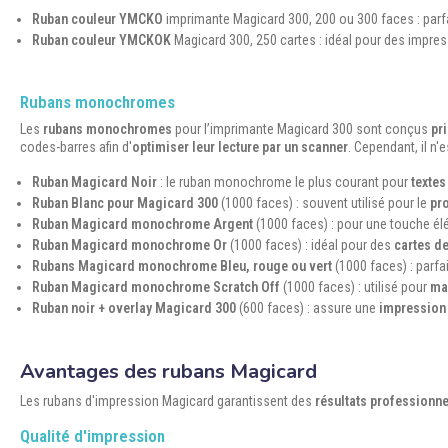
Ruban couleur YMCKO
imprimante Magicard 300, 200 ou 300 faces : parfa
Ruban couleur YMCKOK
Magicard 300, 250 cartes : idéal pour des impres
Rubans monochromes
Les
rubans monochromes
pour l’imprimante Magicard 300 sont conçus
pr
codes-barres afin d'
optimiser leur lecture par un scanner
. Cependant, il 
Ruban Magicard Noir
: le ruban monochrome le plus courant pour
textes
Ruban Blanc pour Magicard 300
(1000 faces) : souvent utilisé pour le
pro
Ruban Magicard monochrome Argent
(1000 faces) : pour une touche élé
Ruban Magicard monochrome Or
(1000 faces) : idéal pour des
cartes de
Rubans Magicard monochrome Bleu, rouge ou vert
(1000 faces) : parfai
Ruban Magicard monochrome Scratch Off
(1000 faces) : utilisé pour
ma
Ruban noir + overlay Magicard 300
(600 faces) : assure une
impression 
Avantages des rubans Magicard
Les rubans d'impression Magicard garantissent des
résultats professionne
Qualité d'impression