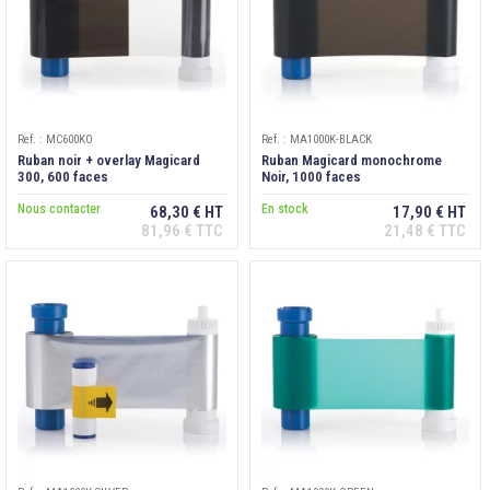
Ref. : MC600KO
Ref. : MA1000K-BLACK
Ruban noir + overlay Magicard
Ruban Magicard monochrome
300, 600 faces
Noir, 1000 faces
Nous contacter
En stock
68,30 € HT
17,90 € HT
81,96 € TTC
21,48 € TTC