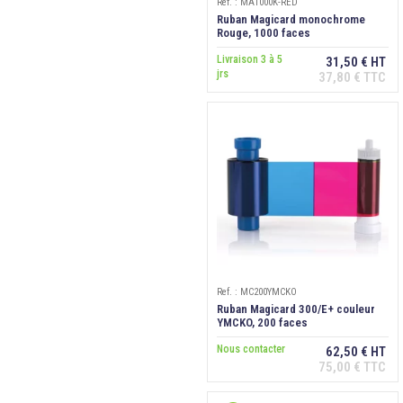
Ref. : MA1000K-RED
Ruban Magicard monochrome
Rouge, 1000 faces
Livraison 3 à 5
31,50 € HT
jrs
37,80 € TTC
Ref. : MC200YMCKO
Ruban Magicard 300/E+ couleur
YMCKO, 200 faces
Nous contacter
62,50 € HT
75,00 € TTC