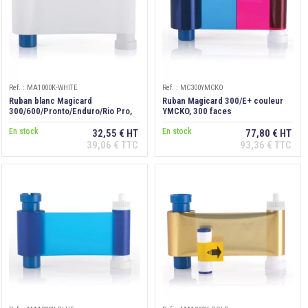
Ref. : MA1000K-WHITE
Ref. : MC300YMCKO
Ruban blanc Magicard
Ruban Magicard 300/E+ couleur
300/600/Pronto/Enduro/Rio Pro,
YMCKO, 300 faces
1000 faces
En stock
En stock
32,55 € HT
77,80 € HT
39,06 € TTC
93,36 € TTC