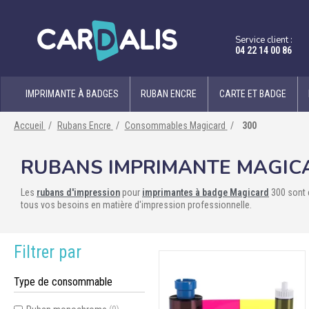
Service client :
04 22 14 00 86
IMPRIMANTE À BADGES
RUBAN ENCRE
CARTE ET BADGE
Accueil
Rubans Encre
Consommables Magicard
300
RUBANS IMPRIMANTE MAGIC
Les
rubans d'impression
pour
imprimantes à badge Magicard
300 sont 
tous vos besoins en matière d'impression professionnelle.
Filtrer par
Type de consommable