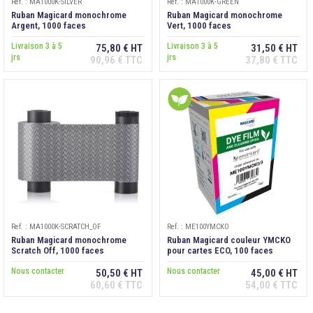
Ref. : MA1000K-SILVER
Ref. : MA1000K-GREEN
Ruban Magicard monochrome
Ruban Magicard monochrome
Argent, 1000 faces
Vert, 1000 faces
Livraison 3 à 5
Livraison 3 à 5
75,80 € HT
31,50 € HT
jrs
jrs
90,96 € TTC
37,80 € TTC
Ref. : MA1000K-SCRATCH_OF
Ref. : ME100YMCKO
Ruban Magicard monochrome
Ruban Magicard couleur YMCKO
Scratch Off, 1000 faces
pour cartes ECO, 100 faces
Nous contacter
Nous contacter
50,50 € HT
45,00 € HT
60,60 € TTC
54,00 € TTC