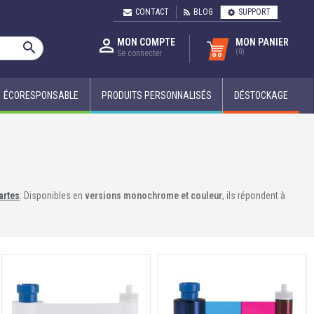
CONTACT
BLOG
SUPPORT

MON COMPTE
MON PANIER

(0)
Se connecter
ÉCORESPONSABLE
PRODUITS PERSONNALISÉS
DÉSTOCKAGE
artes
. Disponibles en
versions monochrome et couleur
, ils répondent à