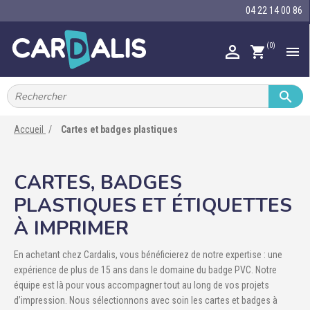
04 22 14 00 86
(0)

shopping_cart


IMPRIMANTES À BADGES


RUBAN ENCRE
Accueil
Cartes et badges plastiques

CARTE ET BADGE
CARTES, BADGES

PORTE-BADGE
PLASTIQUES ET ÉTIQUETTES

TOUR DE COU
À IMPRIMER

BRACELET
En achetant chez Cardalis, vous bénéficierez de notre expertise : une

RFID
expérience de plus de 15 ans dans le domaine du badge PVC. Notre
équipe est là pour vous accompagner tout au long de vos projets

LECTEUR
d’impression. Nous sélectionnons avec soin les cartes et badges à