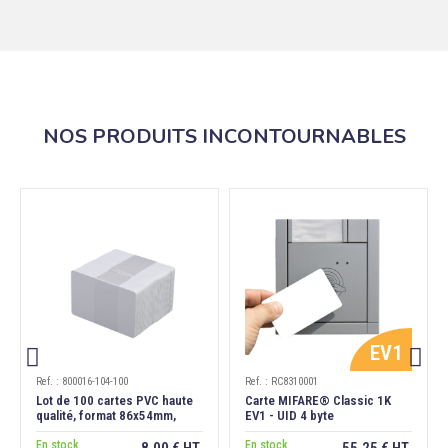
NOS PRODUITS INCONTOURNABLES
EV1
Ref. : 800016-104-100
Ref. : RC8310001
Lot de 100 cartes PVC haute
Carte MIFARE® Classic 1K
qualité, format 86x54mm,
EV1 - UID 4 byte
épaisseur 0,76 mm
En stock
En stock
8,00 € HT
55,25 € HT