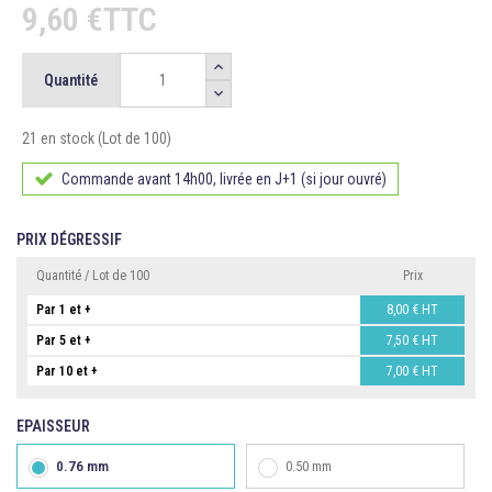
9,60 €TTC
Quantité
21 en stock (Lot de 100)
Commande avant 14h00, livrée en J+1 (si jour ouvré)
PRIX
DÉGRESSIF
Quantité / Lot de 100
Prix
Par 1 et +
8,00 €
HT
Par 5 et +
7,50 €
HT
Par 10 et +
7,00 €
HT
EPAISSEUR
0.76 mm
0.50 mm