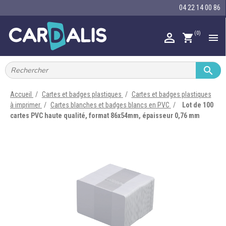
04 22 14 00 86
(0)

shopping_cart


IMPRIMANTES À BADGES


RUBAN ENCRE
Accueil
Cartes et badges plastiques
Cartes et badges plastiques
à imprimer
Cartes blanches et badges blancs en PVC
Lot de 100

CARTE ET BADGE
cartes PVC haute qualité, format 86x54mm, épaisseur 0,76 mm

PORTE-BADGE

TOUR DE COU

BRACELET

RFID

LECTEUR