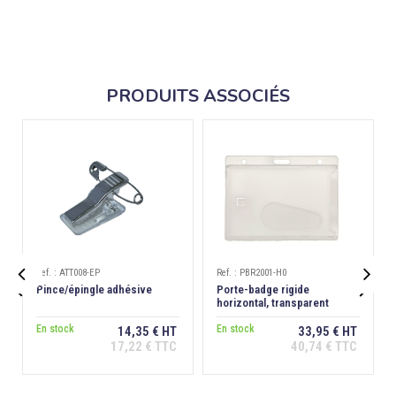
PRODUITS ASSOCIÉS
Ref. : ATT008-EP
Ref. : PBR2001-H0


Pince/épingle adhésive
Porte-badge rigide
horizontal, transparent
dépoli antireflet, extraction
En stock
dos
En stock
14,35 € HT
33,95 € HT
17,22 € TTC
40,74 € TTC
Ajouter au
Ajouter au
panier
panier