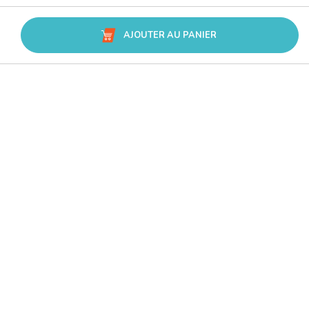
AJOUTER AU PANIER
Avis Trusted Shops
CATÉGORIES
MARQUES