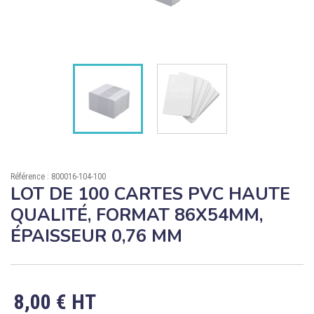

ÉCORESPONSABLE

PRODUITS PERSONNALISÉS
DÉSTOCKAGE
Compte client
Support
Référence : 800016-104-100
Blog
LOT DE 100 CARTES PVC HAUTE
QUALITÉ, FORMAT 86X54MM,
Contact
ÉPAISSEUR 0,76 MM
8,00 € HT