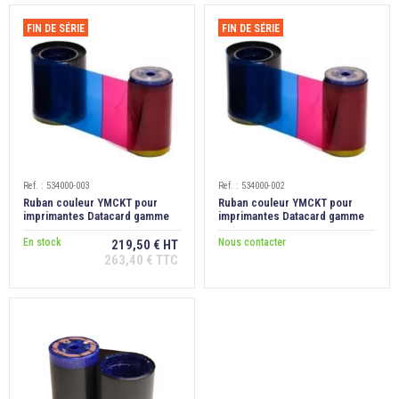

ÉCORESPONSABLE
FIN DE SÉRIE
FIN DE SÉRIE

PRODUITS PERSONNALISÉS
DÉSTOCKAGE
Compte client
Ref. : 534000-003
Ref. : 534000-002
Support
Ruban couleur YMCKT pour
Ruban couleur YMCKT pour
imprimantes Datacard gamme
imprimantes Datacard gamme
SP/SD, 500 faces
SP/SD, 250 faces
Blog
En stock
Nous contacter
219,50 € HT
263,40 € TTC
Contact