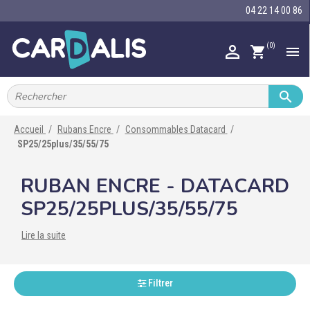
04 22 14 00 86
(0)

shopping_cart


IMPRIMANTES À BADGES


RUBAN ENCRE
Accueil
Rubans Encre
Consommables Datacard
SP25/25plus/35/55/75

CARTE ET BADGE

RUBAN ENCRE - DATACARD
PORTE-BADGE
SP25/25PLUS/35/55/75

TOUR DE COU
Lire la suite

BRACELET

RFID
Filtrer

LECTEUR