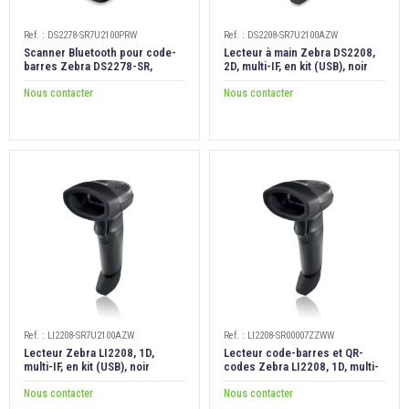
Ref. : DS2278-SR7U2100PRW
Ref. : DS2208-SR7U2100AZW
Scanner Bluetooth pour code-
Lecteur à main Zebra DS2208,
barres Zebra DS2278-SR,
2D, multi-IF, en kit (USB), noir
imageur 1D/2D, cable
USB+socle
Nous contacter
Nous contacter
Ref. : LI2208-SR7U2100AZW
Ref. : LI2208-SR00007ZZWW
Lecteur Zebra LI2208, 1D,
Lecteur code-barres et QR-
multi-IF, en kit (USB), noir
codes Zebra LI2208, 1D, multi-
IF, noir
Nous contacter
Nous contacter