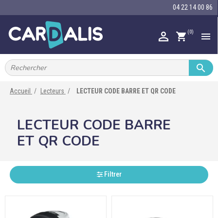
04 22 14 00 86
(0)

shopping_cart


IMPRIMANTES À BADGES


RUBAN ENCRE
Accueil
Lecteurs
LECTEUR CODE BARRE ET QR CODE

CARTE ET BADGE
LECTEUR CODE BARRE

PORTE-BADGE
ET QR CODE

TOUR DE COU

BRACELET
Filtrer

RFID

LECTEUR