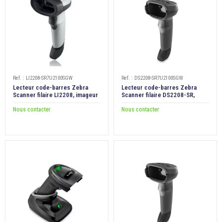

ÉCORESPONSABLE

PRODUITS PERSONNALISÉS
DÉSTOCKAGE
Ref. : LI2208-SR7U2100SGW
Ref. : DS2208-SR7U2100SGW
Compte client
Lecteur code-barres Zebra
Lecteur code-barres Zebra
Scanner filaire LI2208, imageur
Scanner filaire DS2208-SR,
1D, cable USB+Stand
imageur 1D/2D, USB+stand
Support
Nous contacter
Nous contacter
Blog
Contact