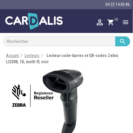
04 22 14 00 86
(0)

shopping_cart


IMPRIMANTES À BADGES


RUBAN ENCRE
Accueil
Lecteurs
Lecteur code-barres et QR-codes Zebra
LI2208, 1D, multi-IF, noir

CARTE ET BADGE

PORTE-BADGE

TOUR DE COU

BRACELET

RFID

LECTEUR