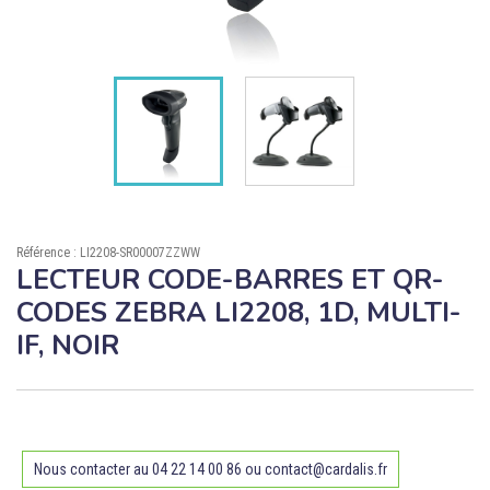

ÉCORESPONSABLE

PRODUITS PERSONNALISÉS
DÉSTOCKAGE
Compte client
Support
Référence : LI2208-SR00007ZZWW
LECTEUR CODE-BARRES ET QR-
Blog
CODES ZEBRA LI2208, 1D, MULTI-
Contact
IF, NOIR
Nous contacter au 04 22 14 00 86 ou contact@cardalis.fr