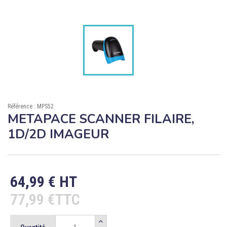

ÉCORESPONSABLE

PRODUITS PERSONNALISÉS
DÉSTOCKAGE
Compte client
Référence : MPS52
Support
METAPACE SCANNER FILAIRE,
1D/2D IMAGEUR
Blog
Contact
64,99 € HT
77,99 €TTC