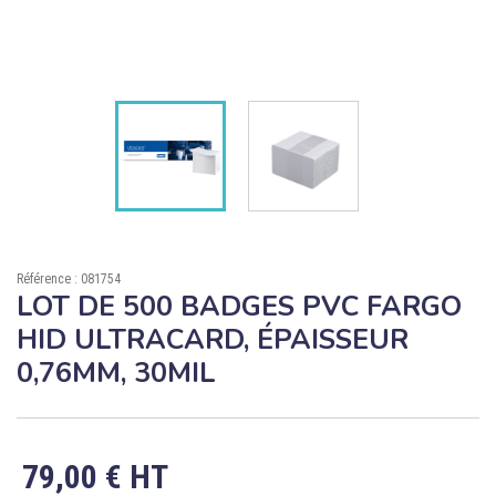

ÉCORESPONSABLE

PRODUITS PERSONNALISÉS
DÉSTOCKAGE
Compte client
Support
Référence : 081754
Blog
LOT DE 500 BADGES PVC FARGO
HID ULTRACARD, ÉPAISSEUR
Contact
0,76MM, 30MIL
79,00 € HT