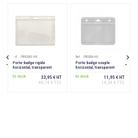
Ref. : PBR2001-H0
Ref. : PBS006-H0


Porte-badge rigide
Porte-badge souple
horizontal, transparent
horizontal, transparent
dépoli antireflet, extraction
dos
En stock
En stock
33,95 € HT
11,95 € HT
40,74 € TTC
14,34 € TTC
Ajouter au
Ajouter au
panier
panier