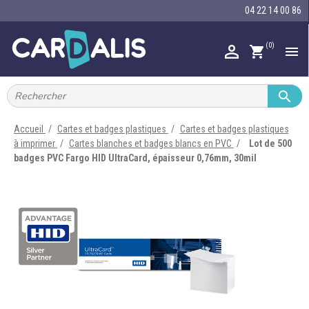
04 22 14 00 86
(0)

shopping_cart


IMPRIMANTES À BADGES


RUBAN ENCRE
Accueil
Cartes et badges plastiques
Cartes et badges plastiques
à imprimer
Cartes blanches et badges blancs en PVC
Lot de 500

CARTE ET BADGE
badges PVC Fargo HID UltraCard, épaisseur 0,76mm, 30mil

PORTE-BADGE

TOUR DE COU

BRACELET

RFID

LECTEUR