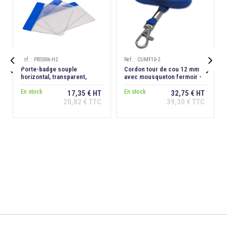
Ref. : PBS006-H2
Ref. : CUMF10-2


Porte-badge souple
Cordon tour de cou 12 mm
horizontal, transparent,
avec mousqueton fermoir -
bandeau bleu
Bleu roi
En stock
En stock
17,35 € HT
32,75 € HT
20,82 € TTC
39,30 € TTC
Ajouter au
Ajouter au
panier
panier