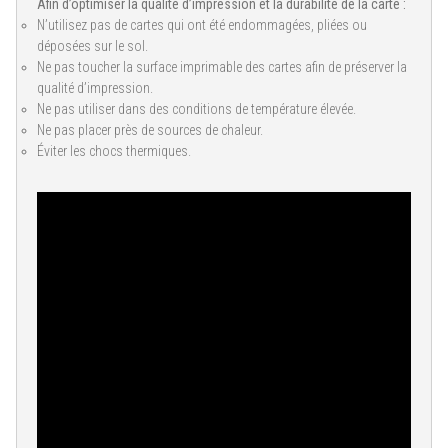
Afin d’optimiser la qualité d’impression et la durabilité de la carte :
N’utilisez pas de cartes qui ont été endommagées, pliées ou
déposées sur le sol.
Ne pas toucher la surface imprimable des cartes afin de préserver la
qualité d’impression.
Ne pas utiliser dans des conditions de température élevée.
Ne pas placer près de sources de chaleur.
Éviter les chocs thermiques.