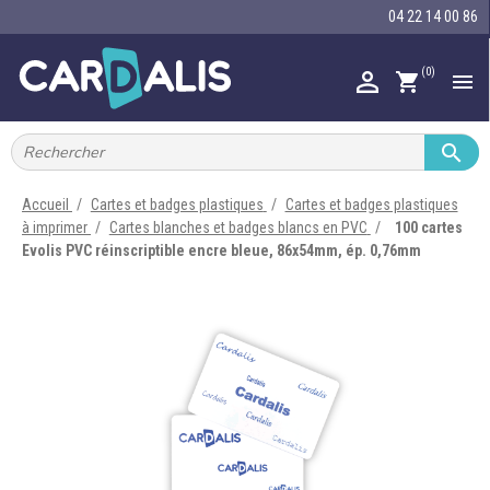
04 22 14 00 86
(0)

shopping_cart


IMPRIMANTES À BADGES


RUBAN ENCRE
Accueil
Cartes et badges plastiques
Cartes et badges plastiques
à imprimer
Cartes blanches et badges blancs en PVC
100 cartes

CARTE ET BADGE
Evolis PVC réinscriptible encre bleue, 86x54mm, ép. 0,76mm

PORTE-BADGE

TOUR DE COU

BRACELET

RFID

LECTEUR