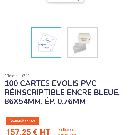

ÉCORESPONSABLE

PRODUITS PERSONNALISÉS
DÉSTOCKAGE
Compte client
Support
Référence : C5101
Blog
100 CARTES EVOLIS PVC
RÉINSCRIPTIBLE ENCRE BLEUE,
Contact
86X54MM, ÉP. 0,76MM
Économisez 15%
157,25 € HT
au lieu de