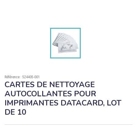

ÉCORESPONSABLE

PRODUITS PERSONNALISÉS
DÉSTOCKAGE
Compte client
Support
Référence : 524405-001
Blog
CARTES DE NETTOYAGE
AUTOCOLLANTES POUR
Contact
IMPRIMANTES DATACARD, LOT
DE 10