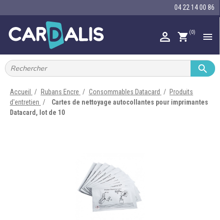
04 22 14 00 86
(0)

shopping_cart


IMPRIMANTES À BADGES


RUBAN ENCRE
Accueil
Rubans Encre
Consommables Datacard
Produits
d'entretien
Cartes de nettoyage autocollantes pour imprimantes

CARTE ET BADGE
Datacard, lot de 10

PORTE-BADGE

TOUR DE COU

BRACELET

RFID

LECTEUR