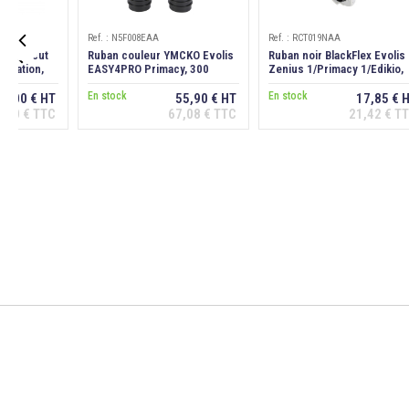
Ref. : N5F008EAA
Ref. : RCT019NAA

 smart cut
Ruban couleur YMCKO Evolis
Ruban noir BlackFlex Evolis
mination,
EASY4PRO Primacy, 300
Zenius 1/Primacy 1/Edikio,
faces
1000 faces
En stock
En stock
9,00 € HT
55,90 € HT
17,85 € 
,80 € TTC
67,08 € TTC
21,42 € T
er au
Ajouter au
Ajouter au
ier
panier
panier