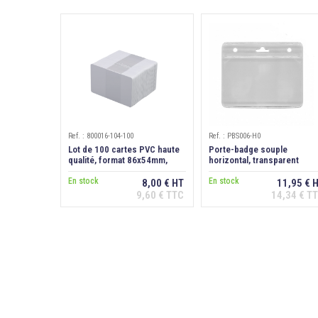
Ref. : 800016-104-100
Ref. : PBS006-H0
Lot de 100 cartes PVC haute
Porte-badge souple
qualité, format 86x54mm,
horizontal, transparent
épaisseur 0,76 mm
En stock
En stock
8,00 € HT
11,95 € 
9,60 € TTC
14,34 € T
Ajouter au
Ajouter au
panier
panier