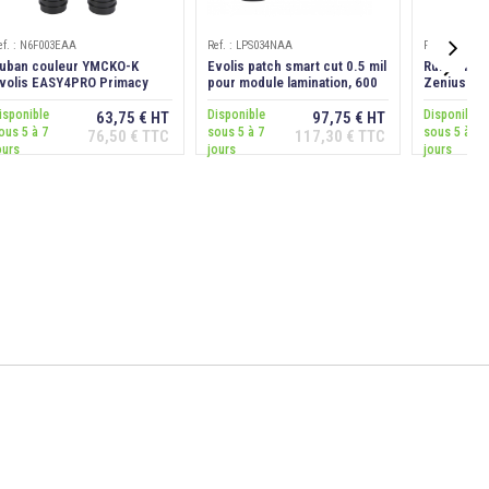
ef. : N6F003EAA
Ref. : LPS034NAA
Ref. : R2F01

uban couleur YMCKO-K
Evolis patch smart cut 0.5 mil
Ruban Noir
volis EASY4PRO Primacy
pour module lamination, 600
Zenius 1/P
uplex, 200 cartes
faces
600 faces
isponible
Disponible
Disponible
63,75 € HT
97,75 € HT
ous 5 à 7
sous 5 à 7
sous 5 à 7
76,50 € TTC
117,30 € TTC
Ajouter au
Ajouter au
ours
jours
jours
panier
panier