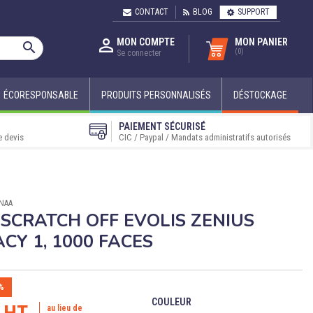
CONTACT
BLOG
SUPPORT

MON COMPTE
MON PANIER

(0)
Se connecter
ÉCORESPONSABLE
PRODUITS PERSONNALISÉS
DÉSTOCKAGE
PAIEMENT SÉCURISÉ
e devis
CIC / Paypal / Mandats administratifs autorisés
8NAA
SCRATCH OFF EVOLIS ZENIUS
CY 1, 1000 FACES
%
COULEUR
€ HT
au lieu de