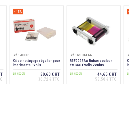
- 15%
Ref. : ACL001
Ref. : R5F002EAA
R
Kit de nettoyage régulier pour
R5F002EAA Ruban couleur
K
imprimante Evolis
YMCKO Evolis Zenius
i
Zenius/Primacy/Edikio
1/Primacy 1/Edikio, 200 faces
Z
En stock
En stock
E
HT
30,60 € HT
44,65 € HT
TC
36,72 € TTC
53,58 € TTC
Ajouter au
Ajouter au
panier
panier