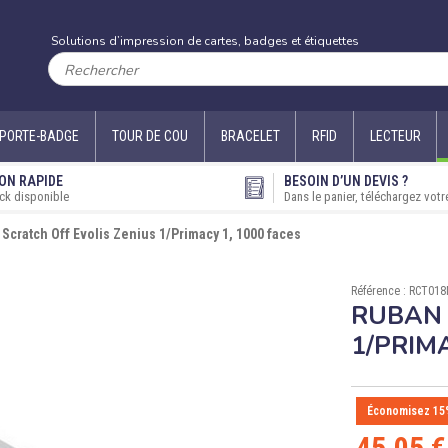
Solutions d’impression de cartes, badges et étiquettes
PORTE-BADGE
TOUR DE COU
BRACELET
RFID
LECTEUR
ON RAPIDE
BESOIN D’UN DEVIS ?
ck disponible
Dans le panier, téléchargez votr
Scratch Off Evolis Zenius 1/Primacy 1, 1000 faces
Référence : RCT01
RUBAN 
1/PRIMA
Économisez 15
45,05 