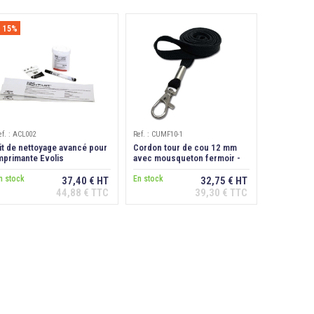
- 15%
ef. : ACL002
Ref. : CUMF10-1
it de nettoyage avancé pour
Cordon tour de cou 12 mm
mprimante Evolis
avec mousqueton fermoir -
enius/Primacy/Edikio
Noir
n stock
En stock
37,40 € HT
32,75 € HT
44,88 € TTC
39,30 € TTC
Ajouter au
Ajouter au
panier
panier