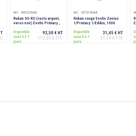
Ref. : R4F027NAA
Ref. : RCT013NAA
R
Ruban SO-KO (recto argent,
Ruban rouge Evolis Zenius
R
verso noir) Evolis Primacy ,
1/Primacy 1/Edikio, 1000
E
250 faces
faces
D
Disponible
Disponible
D
HT
93,50 € HT
31,45 € HT
sous 5 à 7
sous 5 à 7
s
TC
112,20 € TTC
37,74 € TTC
Ajouter au
Ajouter au
jours
jours
j
panier
panier