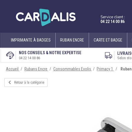
Service client :
04 22 14 00 86
IMPRIMANTE À BADGES
RUBAN ENCRE
CARTE ET BADGE
NOS CONSEILS & NOTRE EXPERTISE
LIVRAIS
Selon sto
04 22 14 00 86
Accueil
Rubans Encre
Consommables Evolis
Primacy 1
Ruban 

Retour à la catégorie