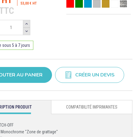
Rouge
Vert
Bleu
Argent Métallique
Or métallique
Blanc
Scratch o
53,00 € HT
€TTC
e sous 5 à 7 jours
OUTER AU PANIER
CRÉER UN DEVIS
RIPTION PRODUIT
COMPATIBILITÉ IMPRIMANTES
TCH-OFF
: Monochrome "Zone de grattage"