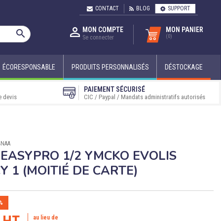
CONTACT
BLOG
SUPPORT

MON COMPTE
MON PANIER

(0)
Se connecter
ÉCORESPONSABLE
PRODUITS PERSONNALISÉS
DÉSTOCKAGE
PAIEMENT SÉCURISÉ
e devis
CIC / Paypal / Mandats administratifs autorisés
4NAA
EASYPRO 1/2 YMCKO EVOLIS
Y 1 (MOITIÉ DE CARTE)
%
€ HT
au lieu de