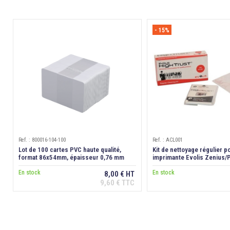
- 15%
Ref. : 800016-104-100
Ref. : ACL001
Lot de 100 cartes PVC haute qualité,
Kit de nettoyage régulier p
format 86x54mm, épaisseur 0,76 mm
imprimante Evolis Zenius/
En stock
En stock
8,00 € HT
9,60 € TTC
Ajouter au panier
Ajouter au p