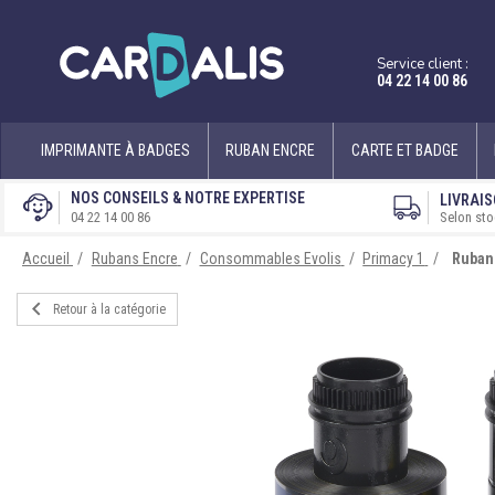
Service client :
04 22 14 00 86
IMPRIMANTE À BADGES
RUBAN ENCRE
CARTE ET BADGE
NOS CONSEILS & NOTRE EXPERTISE
LIVRAIS
Selon sto
04 22 14 00 86
Accueil
Rubans Encre
Consommables Evolis
Primacy 1
Ruban 

Retour à la catégorie