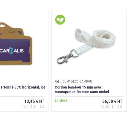
Ref. : CUM15-ECO-BAMBOU
artonné ECO horizontal, lot
Cordon bambou 15 mm avec
mousqueton fermoir sans nickel
En stock
13,45 € HT
66,50 € HT
16,14 € TTC
79,80 € TTC
Ajouter au panier
Ajouter au panier