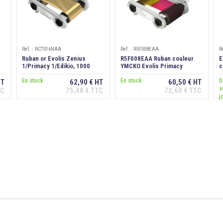
Ref. : RCT016NAA
Ref. : R5F008EAA
R
Ruban or Evolis Zenius
R5F008EAA Ruban couleur
E
1/Primacy 1/Edikio, 1000
YMCKO Evolis Primacy
c
faces
1/Edikio, 300 faces
6
En stock
En stock
D
HT
62,90 € HT
60,50 € HT
s
TC
75,48 € TTC
72,60 € TTC
Ajouter au
Ajouter au
j
panier
panier