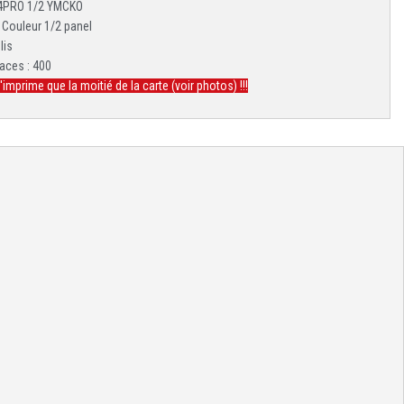
Y4PRO 1/2 YMCKO
 Couleur 1/2 panel
lis
aces : 400
n'imprime que la moitié de la carte (voir photos) !!!