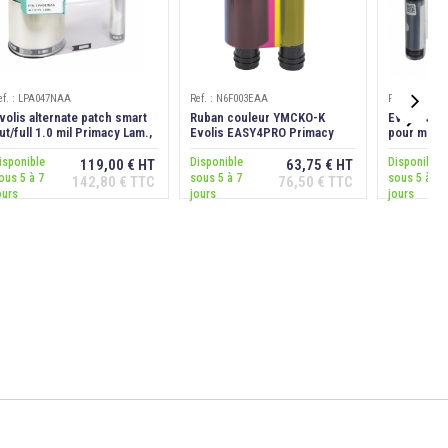
ef. : LPA047NAA
Ref. : N6F003EAA
Ref. : LPS03

volis alternate patch smart
Ruban couleur YMCKO-K
Evolis clea
ut/full 1.0 mil Primacy Lam.,
Evolis EASY4PRO Primacy
pour modul
00 faces
Duplex, 200 cartes
faces
isponible
Disponible
Disponible
119,00 € HT
63,75 € HT
ous 5 à 7
sous 5 à 7
sous 5 à 7
142,80 € TTC
76,50 € TTC
Ajouter au
Ajouter au
ours
jours
jours
panier
panier