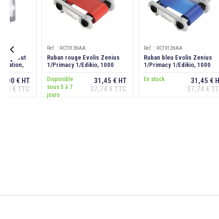
Ref. : RCT013NAA
Ref. : RCT012NAA

 smart cut
Ruban rouge Evolis Zenius
Ruban bleu Evolis Zenius
mination,
1/Primacy 1/Edikio, 1000
1/Primacy 1/Edikio, 1000
faces
faces
Disponible
En stock
9,00 € HT
31,45 € HT
31,45 € 
sous 5 à 7
,80 € TTC
37,74 € TTC
37,74 € T
er au
Ajouter au
Ajouter au
jours
ier
panier
panier