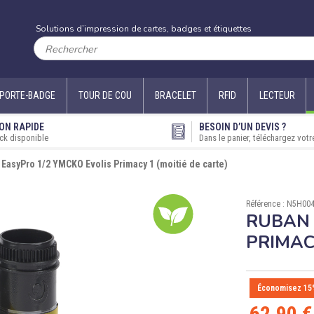
Solutions d’impression de cartes, badges et étiquettes
PORTE-BADGE
TOUR DE COU
BRACELET
RFID
LECTEUR
ON RAPIDE
BESOIN D’UN DEVIS ?
ck disponible
Dans le panier, téléchargez votr
EasyPro 1/2 YMCKO Evolis Primacy 1 (moitié de carte)
Référence : N5H00
RUBAN 
PRIMAC
Économisez 15
62,90 