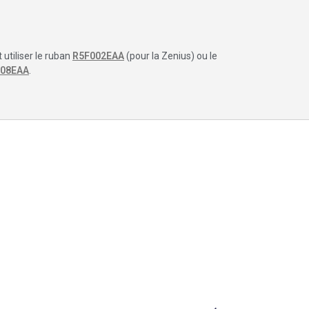
 utiliser le ruban
R5F002EAA
(pour la Zenius) ou le
08EAA
.