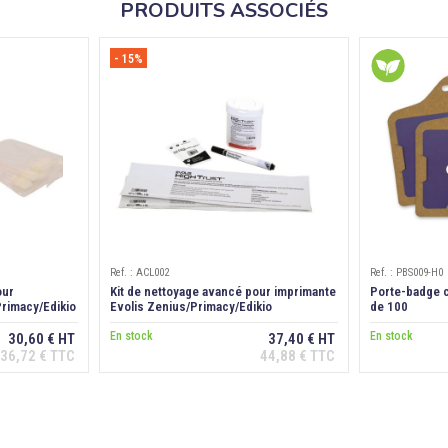
PRODUITS ASSOCIÉS
- 15%
Ref. : ACL002
Ref. : PBS009-H0
our
Kit de nettoyage avancé pour imprimante
Porte-badge c
Primacy/Edikio
Evolis Zenius/Primacy/Edikio
de 100
En stock
En stock
30,60 € HT
37,40 € HT
36,72 € TTC
44,88 € TTC
anier
Ajouter au panier