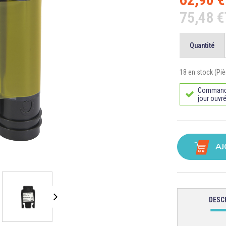
75,48 
Quantité
18 en stock (Piè
Commande 
jour ouvré
AJ
DESC