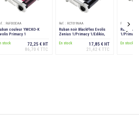
ef. : R6F003EAA
Ref. : RCT019NAA
Ref. : RCT01

uban couleur YMCKO-K
Ruban noir BlackFlex Evolis
Ruban or E
volis Primacy 1
Zenius 1/Primacy 1/Edikio,
1/Primacy 
uplex/Edikio, 200 cartes
1000 faces
faces
n stock
En stock
En stock
72,25 € HT
17,85 € HT
86,70 € TTC
21,42 € TTC
Ajouter au
Ajouter au
panier
panier