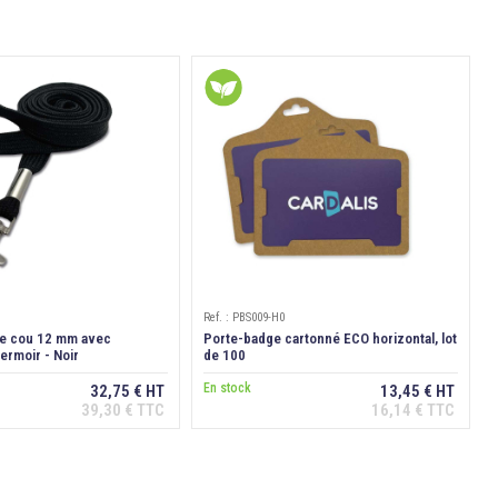
Ref. : PBS009-H0
de cou 12 mm avec
Porte-badge cartonné ECO horizontal, lot
rmoir - Noir
de 100
En stock
32,75 € HT
13,45 € HT
39,30 € TTC
16,14 € TTC
Ajouter au panier
Ajouter au panier