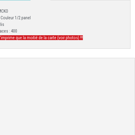
YMCKO
 Couleur 1/2 panel
lis
aces : 400
n'imprime que la moitié de la carte (voir photos) !!!