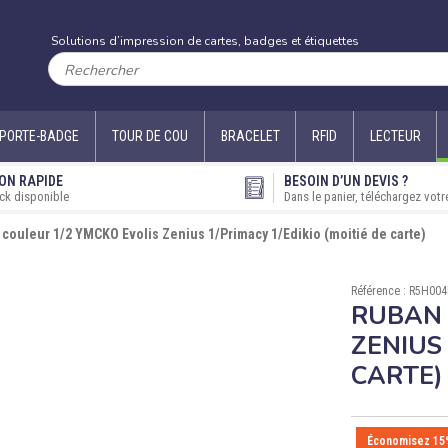
Solutions d’impression de cartes, badges et étiquettes
PORTE-BADGE
TOUR DE COU
BRACELET
RFID
LECTEUR
ON RAPIDE
BESOIN D’UN DEVIS ?
ck disponible
Dans le panier, téléchargez votr
couleur 1/2 YMCKO Evolis Zenius 1/Primacy 1/Edikio (moitié de carte)
Référence : R5H00
RUBAN 
ZENIUS 
CARTE)
Économisez 15