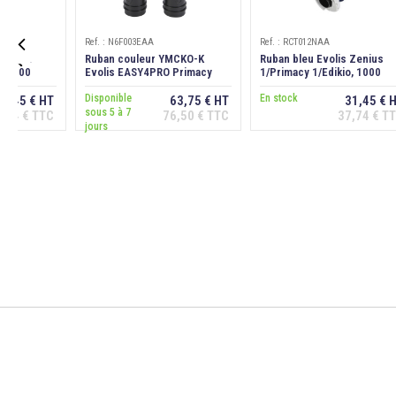
Ref. : N6F003EAA
Ref. : RCT012NAA

 Zenius
Ruban couleur YMCKO-K
Ruban bleu Evolis Zenius
o, 1000
Evolis EASY4PRO Primacy
1/Primacy 1/Edikio, 1000
Duplex, 200 cartes
faces
Disponible
En stock
31,45 € HT
63,75 € HT
31,45 € 
sous 5 à 7
,74 € TTC
76,50 € TTC
37,74 € T
er au
Ajouter au
Ajouter au
jours
ier
panier
panier