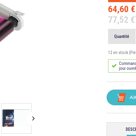
64,60 
77,52 
Quantité
12 en stock (Piè
Commande 
jour ouvré
AJ
DESC