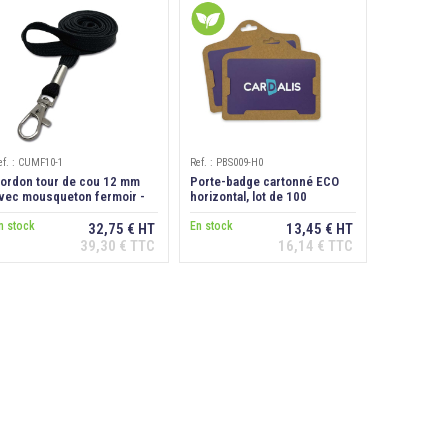
ef. : CUMF10-1
Ref. : PBS009-H0
ordon tour de cou 12 mm
Porte-badge cartonné ECO
vec mousqueton fermoir -
horizontal, lot de 100
oir
n stock
En stock
32,75 € HT
13,45 € HT
39,30 € TTC
16,14 € TTC
Ajouter au
Ajouter au
panier
panier