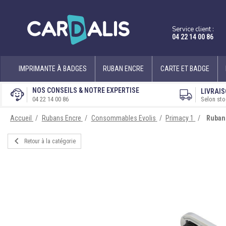
Service client :
04 22 14 00 86
IMPRIMANTE À BADGES
RUBAN ENCRE
CARTE ET BADGE
NOS CONSEILS & NOTRE EXPERTISE
LIVRAIS
Selon sto
04 22 14 00 86
Accueil
Rubans Encre
Consommables Evolis
Primacy 1
Ruban 

Retour à la catégorie