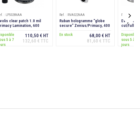
ef. : LPS028NAA
Ref. : RVA022NAA
Ref. : LPA04

volis clear patch 1.0 mil
Ruban hologramme "globe
Evolis alt
rimacy Lamination, 600
secure" Zenius/Primacy, 400
cut/full 1.
aces
faces
600 faces
isponible
En stock
Disponible
110,50 € HT
68,00 € HT
ous 5 à 7
sous 5 à 7
132,60 € TTC
81,60 € TTC
Ajouter au
Ajouter au
ours
jours
panier
panier