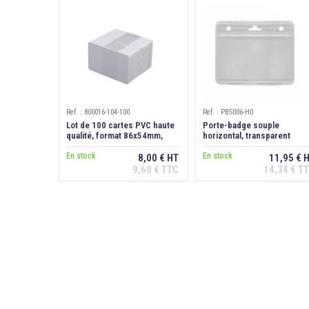
Ref. : 800016-104-100
Ref. : PBS006-H0
Lot de 100 cartes PVC haute
Porte-badge souple
qualité, format 86x54mm,
horizontal, transparent
épaisseur 0,76 mm
En stock
En stock
8,00 € HT
11,95 € 
9,60 € TTC
14,34 € T
Ajouter au
Ajouter au
panier
panier