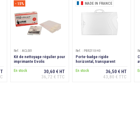
MADE IN FRANCE
- 15%
Ref. : ACL001
Ref. : PBR2110-H0
R
Kit de nettoyage régulier pour
Porte-badge rigide
C
imprimante Evolis
horizontal, transparent
a
Zenius/Primacy/Edikio
aspect cristal
N
En stock
En stock
E
HT
30,60 € HT
36,50 € HT
TC
36,72 € TTC
43,80 € TTC
Ajouter au
Ajouter au
panier
panier