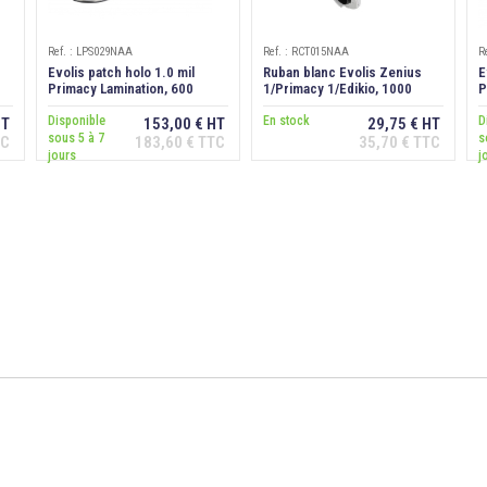
Ref. : LPS029NAA
Ref. : RCT015NAA
R
Evolis patch holo 1.0 mil
Ruban blanc Evolis Zenius
E
Primacy Lamination, 600
1/Primacy 1/Edikio, 1000
P
faces
faces
f
Disponible
En stock
D
HT
153,00 € HT
29,75 € HT
sous 5 à 7
s
TC
183,60 € TTC
35,70 € TTC
Ajouter au
Ajouter au
jours
j
panier
panier