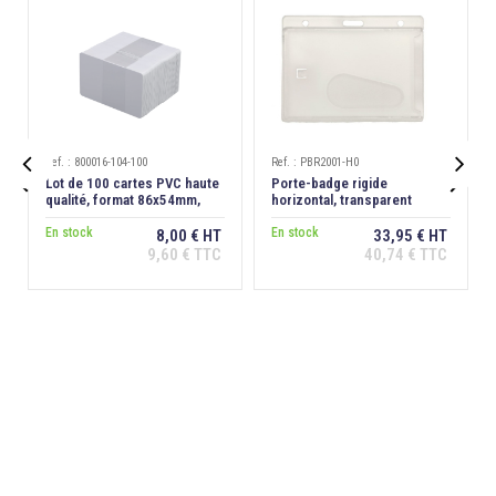
Ref. : 800016-104-100
Ref. : PBR2001-H0


Lot de 100 cartes PVC haute
Porte-badge rigide
qualité, format 86x54mm,
horizontal, transparent
épaisseur 0,76 mm
dépoli antireflet, extraction
En stock
dos
En stock
8,00 € HT
33,95 € HT
9,60 € TTC
40,74 € TTC
Ajouter au
Ajouter au
panier
panier