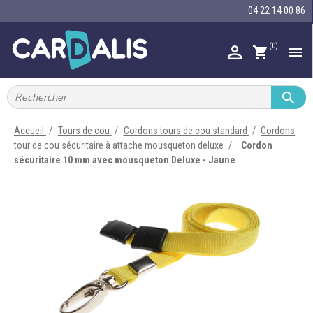
04 22 14 00 86
(0)

shopping_cart


IMPRIMANTES À BADGES


RUBAN ENCRE
Accueil
Tours de cou
Cordons tours de cou standard
Cordons
tour de cou sécuritaire à attache mousqueton deluxe
Cordon

CARTE ET BADGE
sécuritaire 10 mm avec mousqueton Deluxe - Jaune

PORTE-BADGE

TOUR DE COU

BRACELET

RFID

LECTEUR