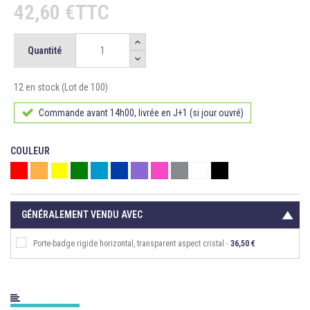
42,60 €TTC
Quantité
12 en stock (Lot de 100)
Commande avant 14h00, livrée en J+1 (si jour ouvré)
COULEUR
Rouge
Orange
Jaune
Vert
Bleu
Bleu roi
Violet
Rose
Gris
Blanc
Noir
GÉNÉRALEMENT VENDU AVEC
Porte-badge rigide horizontal, transparent aspect cristal -
36,50 €