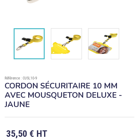

ÉCORESPONSABLE

PRODUITS PERSONNALISÉS
DÉSTOCKAGE
Compte client
Support
Référence : CUSL10-9
Blog
CORDON SÉCURITAIRE 10 MM
AVEC MOUSQUETON DELUXE -
Contact
JAUNE
35,50 € HT