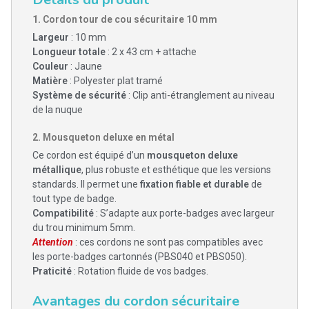
1.
Cordon tour de cou sécuritaire 10 mm
Largeur
: 10 mm
Longueur totale
: 2 x 43 cm + attache
Couleur
: Jaune
Matière
: Polyester plat tramé
Système de sécurité
: Clip anti-étranglement au niveau
de la nuque
2.
Mousqueton deluxe en métal
Ce cordon est équipé d’un
mousqueton deluxe
métallique
, plus robuste et esthétique que les versions
standards. Il permet une
fixation fiable et durable
de
tout type de badge.
Compatibilité
: S’adapte aux porte-badges avec largeur
du trou minimum 5mm.
Attention
: ces cordons ne sont pas compatibles avec
les porte-badges cartonnés (PBS040 et PBS050).
Praticité
: Rotation fluide de vos badges.
Avantages du cordon sécuritaire