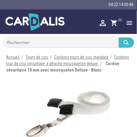
04 22 14 00 86
(0)

shopping_cart


IMPRIMANTES À BADGES


RUBAN ENCRE
Accueil
Tours de cou
Cordons tours de cou standard
Cordons
tour de cou sécuritaire à attache mousqueton deluxe
Cordon

CARTE ET BADGE
sécuritaire 10 mm avec mousqueton Deluxe - Blanc

PORTE-BADGE

TOUR DE COU

BRACELET

RFID

LECTEUR