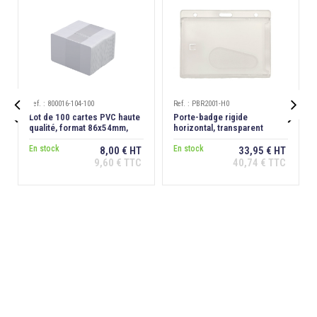
Ref. : 800016-104-100
Ref. : PBR2001-H0


Lot de 100 cartes PVC haute
Porte-badge rigide
qualité, format 86x54mm,
horizontal, transparent
épaisseur 0,76 mm
dépoli antireflet, extraction
En stock
dos
En stock
8,00 € HT
33,95 € HT
9,60 € TTC
40,74 € TTC
Ajouter au
Ajouter au
panier
panier