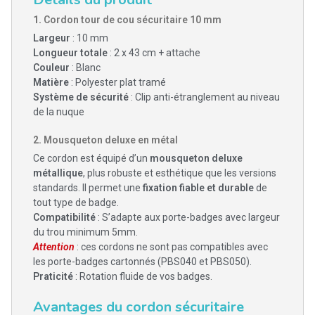
1.
Cordon tour de cou sécuritaire 10 mm
Largeur
: 10 mm
Longueur totale
: 2 x 43 cm + attache
Couleur
: Blanc
Matière
: Polyester plat tramé
Système de sécurité
: Clip anti-étranglement au niveau
de la nuque
2.
Mousqueton deluxe en métal
Ce cordon est équipé d’un
mousqueton deluxe
métallique
, plus robuste et esthétique que les versions
standards. Il permet une
fixation fiable et durable
de
tout type de badge.
Compatibilité
: S’adapte aux porte-badges avec largeur
du trou minimum 5mm.
Attention
: ces cordons ne sont pas compatibles avec
les porte-badges cartonnés (PBS040 et PBS050).
Praticité
: Rotation fluide de vos badges.
Avantages du cordon sécuritaire