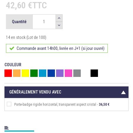
42,60 €TTC
Quantité
14 en stock (Lot de 100)
Commande avant 14h00, livrée en J+1 (si jour ouvré)
COULEUR
Rouge
Orange
Jaune
Vert
Bleu
Bleu roi
Violet
Rose
Gris
Blanc
Noir
GÉNÉRALEMENT VENDU AVEC
Porte-badge rigide horizontal, transparent aspect cristal -
36,50 €