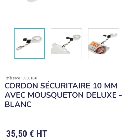

ÉCORESPONSABLE

PRODUITS PERSONNALISÉS
DÉSTOCKAGE
Compte client
Support
Référence : CUSL10-8
Blog
CORDON SÉCURITAIRE 10 MM
AVEC MOUSQUETON DELUXE -
Contact
BLANC
35,50 € HT