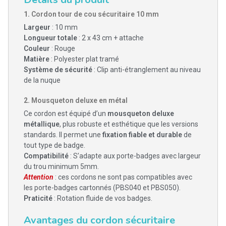
1.
Cordon tour de cou sécuritaire 10 mm
Largeur
: 10 mm
Longueur totale
: 2 x 43 cm + attache
Couleur
: Rouge
Matière
: Polyester plat tramé
Système de sécurité
: Clip anti-étranglement au niveau
de la nuque
2.
Mousqueton deluxe en métal
Ce cordon est équipé d’un
mousqueton deluxe
métallique
, plus robuste et esthétique que les versions
standards. Il permet une
fixation fiable et durable
de
tout type de badge.
Compatibilité
: S’adapte aux porte-badges avec largeur
du trou minimum 5mm.
Attention
: ces cordons ne sont pas compatibles avec
les porte-badges cartonnés (PBS040 et PBS050).
Praticité
: Rotation fluide de vos badges.
Avantages du cordon sécuritaire