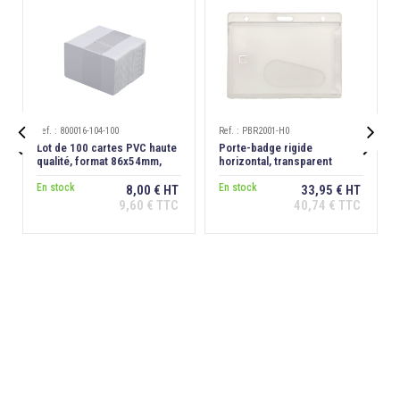
Ref. : 800016-104-100
Ref. : PBR2001-H0


Lot de 100 cartes PVC haute
Porte-badge rigide
qualité, format 86x54mm,
horizontal, transparent
épaisseur 0,76 mm
dépoli antireflet, extraction
En stock
dos
En stock
8,00 € HT
33,95 € HT
9,60 € TTC
40,74 € TTC
Ajouter au
Ajouter au
panier
panier