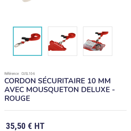

ÉCORESPONSABLE

PRODUITS PERSONNALISÉS
DÉSTOCKAGE
Compte client
Support
Référence : CUSL10-6
Blog
CORDON SÉCURITAIRE 10 MM
AVEC MOUSQUETON DELUXE -
Contact
ROUGE
35,50 € HT