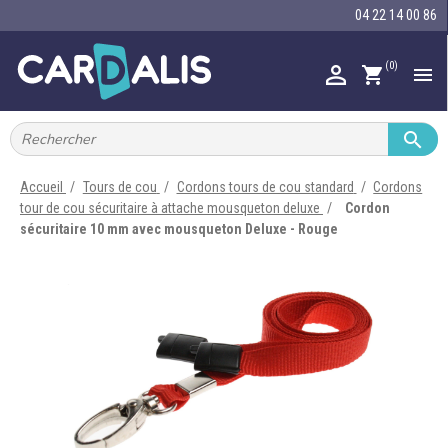
04 22 14 00 86
(0)

shopping_cart


IMPRIMANTES À BADGES


RUBAN ENCRE
Accueil
Tours de cou
Cordons tours de cou standard
Cordons
tour de cou sécuritaire à attache mousqueton deluxe
Cordon

CARTE ET BADGE
sécuritaire 10 mm avec mousqueton Deluxe - Rouge

PORTE-BADGE

TOUR DE COU

BRACELET

RFID

LECTEUR