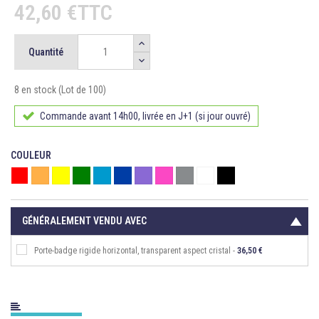
42,60 €TTC
Quantité
8 en stock (Lot de 100)
Commande avant 14h00, livrée en J+1 (si jour ouvré)
COULEUR
Rouge
Orange
Jaune
Vert
Bleu
Bleu roi
Violet
Rose
Gris
Blanc
Noir
GÉNÉRALEMENT VENDU AVEC
Porte-badge rigide horizontal, transparent aspect cristal -
36,50 €