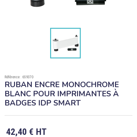

ÉCORESPONSABLE

PRODUITS PERSONNALISÉS
DÉSTOCKAGE
Compte client
Support
Référence : 659370
Blog
RUBAN ENCRE MONOCHROME
BLANC POUR IMPRIMANTES À
Contact
BADGES IDP SMART
42,40 € HT