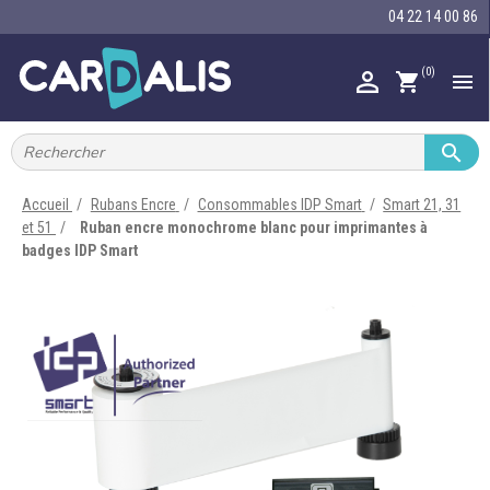
04 22 14 00 86
(0)

shopping_cart


IMPRIMANTES À BADGES


RUBAN ENCRE
Accueil
Rubans Encre
Consommables IDP Smart
Smart 21, 31
et 51
Ruban encre monochrome blanc pour imprimantes à

CARTE ET BADGE
badges IDP Smart

PORTE-BADGE

TOUR DE COU

BRACELET

RFID

LECTEUR