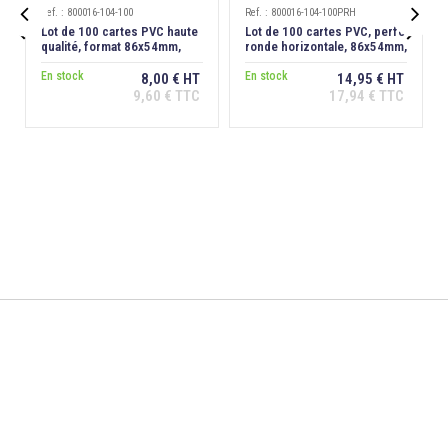
Ref. : 800016-104-100
Ref. : 800016-104-100PRH


Lot de 100 cartes PVC haute
Lot de 100 cartes PVC, perfo
qualité, format 86x54mm,
ronde horizontale, 86x54mm,
épaisseur 0,76 mm
ép. 0,76 mm
En stock
En stock
8,00 € HT
14,95 € HT
9,60 € TTC
17,94 € TTC
Ajouter au
Ajouter au
panier
panier