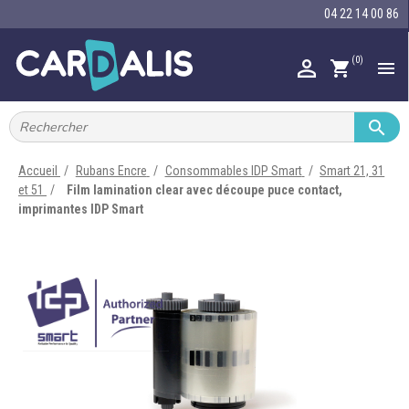
04 22 14 00 86
(0)

shopping_cart


IMPRIMANTES À BADGES


RUBAN ENCRE
Accueil
Rubans Encre
Consommables IDP Smart
Smart 21, 31
et 51
Film lamination clear avec découpe puce contact,

CARTE ET BADGE
imprimantes IDP Smart

PORTE-BADGE

TOUR DE COU

BRACELET

RFID

LECTEUR