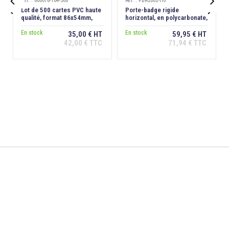
Ref. : 800016-104-500
Ref. : PBR2002-H0


Lot de 500 cartes PVC haute
Porte-badge rigide
qualité, format 86x54mm,
horizontal, en polycarbonate,
épaisseur 0,76 mm
transparent dépoli antireflet
En stock
En stock
35,00 € HT
59,95 € HT
42,00 € TTC
71,94 € TTC
Ajouter au
Ajouter au
panier
panier