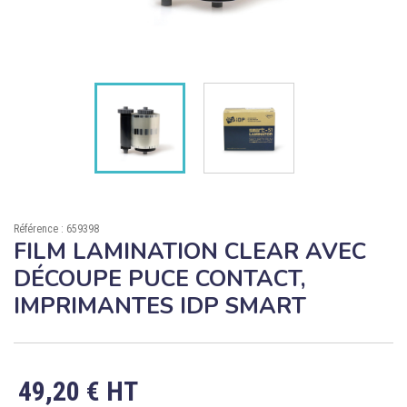

ÉCORESPONSABLE

PRODUITS PERSONNALISÉS
DÉSTOCKAGE
Compte client
Support
Référence : 659398
Blog
FILM LAMINATION CLEAR AVEC
DÉCOUPE PUCE CONTACT,
Contact
IMPRIMANTES IDP SMART
49,20 € HT