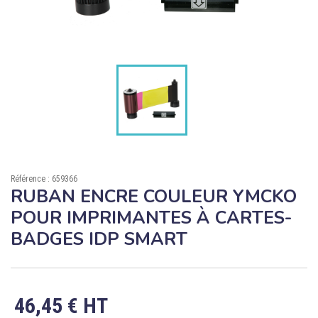

ÉCORESPONSABLE

PRODUITS PERSONNALISÉS
DÉSTOCKAGE
Compte client
Support
Référence : 659366
Blog
RUBAN ENCRE COULEUR YMCKO
POUR IMPRIMANTES À CARTES-
Contact
BADGES IDP SMART
46,45 € HT