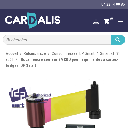
04 22 14 00 86
(0)

shopping_cart


IMPRIMANTES À BADGES


RUBAN ENCRE
Accueil
Rubans Encre
Consommables IDP Smart
Smart 21, 31
et 51
Ruban encre couleur YMCKO pour imprimantes à cartes-

CARTE ET BADGE
badges IDP Smart

PORTE-BADGE

TOUR DE COU

BRACELET

RFID

LECTEUR