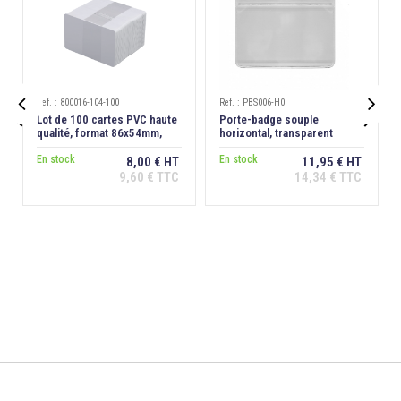
Ref. : 800016-104-100
Ref. : PBS006-H0


Lot de 100 cartes PVC haute
Porte-badge souple
qualité, format 86x54mm,
horizontal, transparent
épaisseur 0,76 mm
En stock
En stock
8,00 € HT
11,95 € HT
9,60 € TTC
14,34 € TTC
Ajouter au
Ajouter au
panier
panier