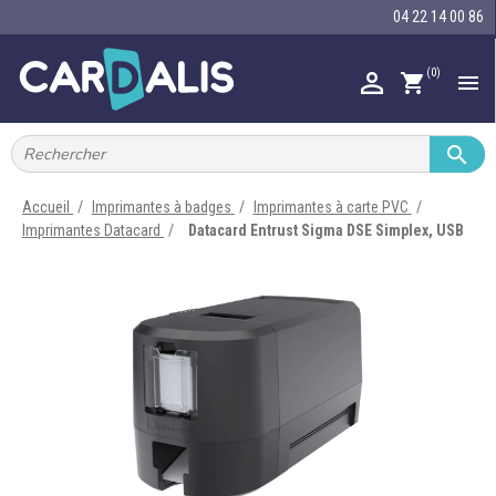
04 22 14 00 86
(0)

shopping_cart


IMPRIMANTES À BADGES


RUBAN ENCRE
Accueil
Imprimantes à badges
Imprimantes à carte PVC
Imprimantes Datacard
Datacard Entrust Sigma DSE Simplex, USB

CARTE ET BADGE

PORTE-BADGE

TOUR DE COU

BRACELET

RFID

LECTEUR