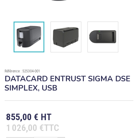

ÉCORESPONSABLE

PRODUITS PERSONNALISÉS
DÉSTOCKAGE
Compte client
Support
Référence : 525304-001
DATACARD ENTRUST SIGMA DSE
Blog
SIMPLEX, USB
Contact
855,00 € HT
1 026,00 €TTC