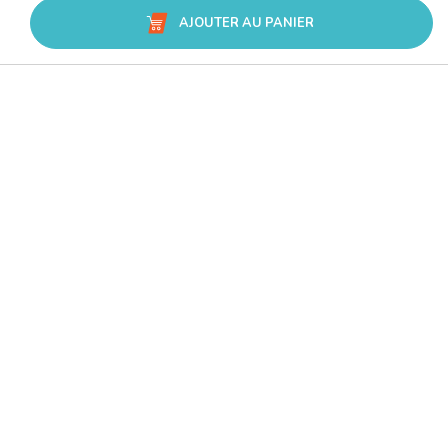
AJOUTER AU PANIER
Avis Trusted Shops
CATÉGORIES
MARQUES
CONSEILS
SERVICE & ASSISTANCE
L’accès à ce site est réservé aux professionnels