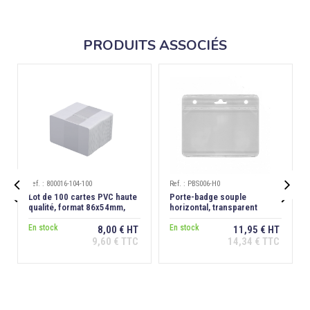
PRODUITS ASSOCIÉS
Ref. : 800016-104-100
Ref. : PBS006-H0


Lot de 100 cartes PVC haute
Porte-badge souple
qualité, format 86x54mm,
horizontal, transparent
épaisseur 0,76 mm
En stock
En stock
8,00 € HT
11,95 € HT
9,60 € TTC
14,34 € TTC
Ajouter au
Ajouter au
panier
panier