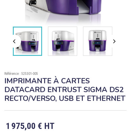

ÉCORESPONSABLE

PRODUITS PERSONNALISÉS
DÉSTOCKAGE
Compte client
Support
Référence : 525301-005
Blog
IMPRIMANTE À CARTES
DATACARD ENTRUST SIGMA DS2
Contact
RECTO/VERSO, USB ET ETHERNET
1 975,00 € HT