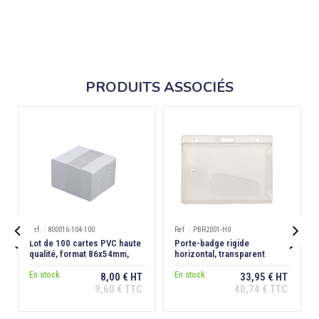
PRODUITS ASSOCIÉS
Ref. : 800016-104-100
Ref. : PBR2001-H0


Lot de 100 cartes PVC haute
Porte-badge rigide
qualité, format 86x54mm,
horizontal, transparent
épaisseur 0,76 mm
dépoli antireflet, extraction
En stock
dos
En stock
8,00 € HT
33,95 € HT
9,60 € TTC
40,74 € TTC
Ajouter au
Ajouter au
panier
panier