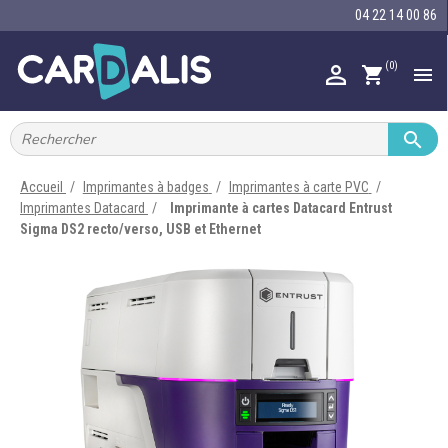
04 22 14 00 86
(0)

shopping_cart


IMPRIMANTES À BADGES


RUBAN ENCRE
Accueil
Imprimantes à badges
Imprimantes à carte PVC
Imprimantes Datacard
Imprimante à cartes Datacard Entrust

CARTE ET BADGE
Sigma DS2 recto/verso, USB et Ethernet

PORTE-BADGE

TOUR DE COU

BRACELET

RFID

LECTEUR