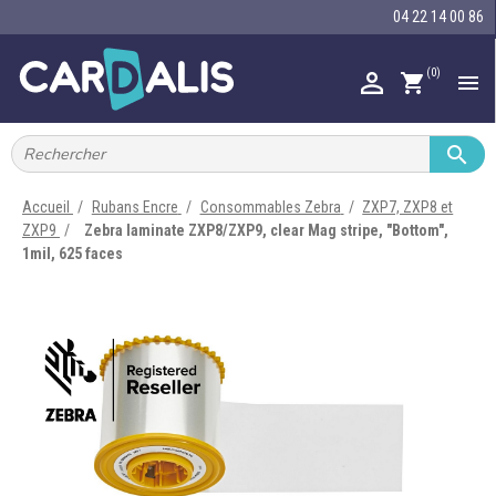
04 22 14 00 86
(0)

shopping_cart


IMPRIMANTES À BADGES


RUBAN ENCRE
Accueil
Rubans Encre
Consommables Zebra
ZXP7, ZXP8 et
ZXP9
Zebra laminate ZXP8/ZXP9, clear Mag stripe, "Bottom",

CARTE ET BADGE
1mil, 625 faces

PORTE-BADGE

TOUR DE COU

BRACELET

RFID

LECTEUR