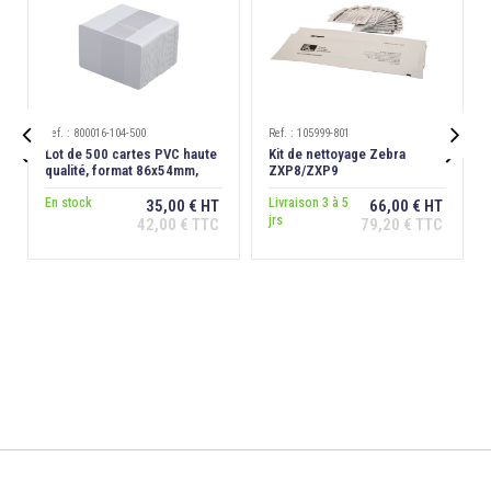
Ref. : 800016-104-500
Ref. : 105999-801


Lot de 500 cartes PVC haute
Kit de nettoyage Zebra
qualité, format 86x54mm,
ZXP8/ZXP9
épaisseur 0,76 mm
En stock
Livraison 3 à 5
35,00 € HT
66,00 € HT
jrs
42,00 € TTC
79,20 € TTC
Ajouter au
Ajouter au
panier
panier