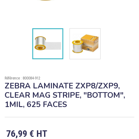

ÉCORESPONSABLE

PRODUITS PERSONNALISÉS
DÉSTOCKAGE
Compte client
Support
Référence : 800084-912
Blog
ZEBRA LAMINATE ZXP8/ZXP9,
CLEAR MAG STRIPE, "BOTTOM",
Contact
1MIL, 625 FACES
76,99 € HT