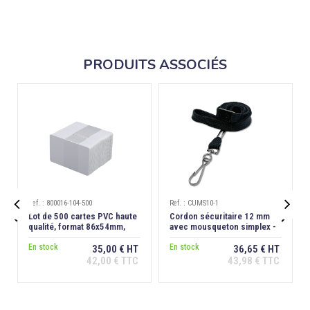
PRODUITS ASSOCIÉS
Ref. : 800016-104-500
Ref. : CUMS10-1


Lot de 500 cartes PVC haute
Cordon sécuritaire 12 mm
qualité, format 86x54mm,
avec mousqueton simplex -
épaisseur 0,76 mm
Noir
En stock
En stock
35,00 € HT
36,65 € HT
42,00 € TTC
43,98 € TTC
Ajouter au
Ajouter au
panier
panier