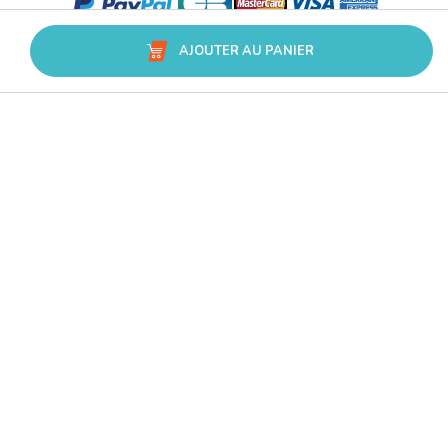
AJOUTER AU PANIER
Avis Trusted Shops
CATÉGORIES
MARQUES
CONSEILS
SERVICE & ASSISTANCE
L’accès à ce site est réservé aux professionnels