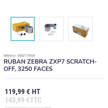

ÉCORESPONSABLE

PRODUITS PERSONNALISÉS
DÉSTOCKAGE
Compte client
Support
Référence : 800077-787EM
RUBAN ZEBRA ZXP7 SCRATCH-
Blog
OFF, 3250 FACES
Contact
119,99 € HT
143,99 €TTC