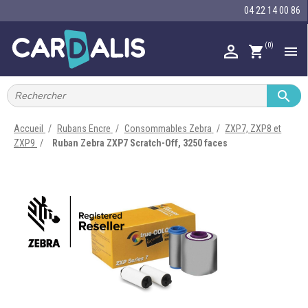
04 22 14 00 86
(0)

shopping_cart


IMPRIMANTES À BADGES


RUBAN ENCRE
Accueil
Rubans Encre
Consommables Zebra
ZXP7, ZXP8 et
ZXP9
Ruban Zebra ZXP7 Scratch-Off, 3250 faces

CARTE ET BADGE

PORTE-BADGE

TOUR DE COU

BRACELET

RFID

LECTEUR