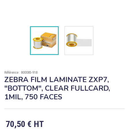

ÉCORESPONSABLE

PRODUITS PERSONNALISÉS
DÉSTOCKAGE
Compte client
Support
Référence : 800085-918
Blog
ZEBRA FILM LAMINATE ZXP7,
"BOTTOM", CLEAR FULLCARD,
Contact
1MIL, 750 FACES
70,50 € HT