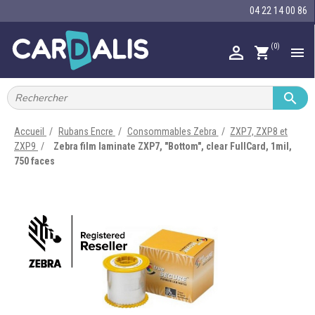
04 22 14 00 86
(0)

shopping_cart


IMPRIMANTES À BADGES


RUBAN ENCRE
Accueil
Rubans Encre
Consommables Zebra
ZXP7, ZXP8 et
ZXP9
Zebra film laminate ZXP7, "Bottom", clear FullCard, 1mil,

CARTE ET BADGE
750 faces

PORTE-BADGE

TOUR DE COU

BRACELET

RFID

LECTEUR