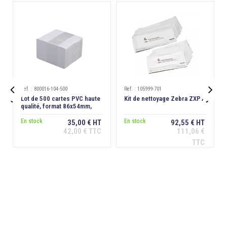
Ref. : 800016-104-500
Ref. : 105999-701


Lot de 500 cartes PVC haute
Kit de nettoyage Zebra ZXP7
qualité, format 86x54mm,
épaisseur 0,76 mm
En stock
En stock
35,00 € HT
92,55 € HT
42,00 € TTC
111,06 €
Ajouter au
Ajouter au
TTC
panier
panier