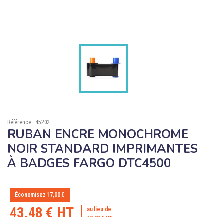

ÉCORESPONSABLE

PRODUITS PERSONNALISÉS
DÉSTOCKAGE
Compte client
Support
Référence : 45202
Blog
RUBAN ENCRE MONOCHROME
NOIR STANDARD IMPRIMANTES
Contact
À BADGES FARGO DTC4500
Économisez 17,00 €
43,48 € HT
au lieu de