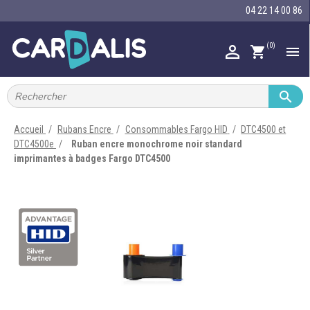
04 22 14 00 86
(0)

shopping_cart


IMPRIMANTES À BADGES


RUBAN ENCRE
Accueil
Rubans Encre
Consommables Fargo HID
DTC4500 et
DTC4500e
Ruban encre monochrome noir standard

CARTE ET BADGE
imprimantes à badges Fargo DTC4500

PORTE-BADGE

TOUR DE COU

BRACELET

RFID

LECTEUR