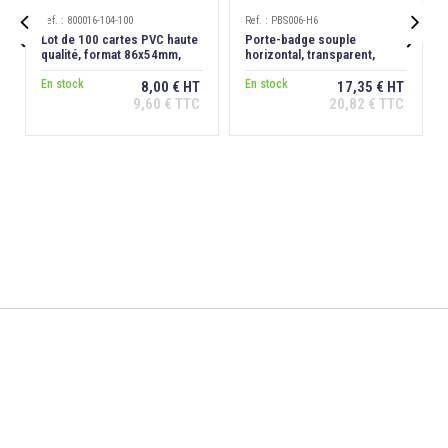
Ref. : 800016-104-100
Ref. : PBS006-H6


Lot de 100 cartes PVC haute
Porte-badge souple
qualité, format 86x54mm,
horizontal, transparent,
épaisseur 0,76 mm
bandeau rouge
En stock
En stock
8,00 € HT
17,35 € HT
9,60 € TTC
20,82 € TTC
Ajouter au
Ajouter au
panier
panier