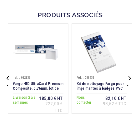
PRODUITS ASSOCIÉS
Ref. : 082136
Ref. : 088933


Fargo HID UltraCard Premium
Kit de nettoyage Fargo pour
Composite, 0,76mm, lot de
imprimantes à badges PVC
500
HDP6600-HDP8500
Livraison 2 à 3
Nous
185,00 € HT
82,10 € HT
semaines
contacter
222,00 €
98,52 € TTC
Ajouter au
Ajouter au
TTC
panier
panier