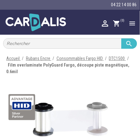
04 22 14 00 86
(0)

shopping_cart


IMPRIMANTES À BADGES


RUBAN ENCRE
Accueil
Rubans Encre
Consommables Fargo HID
DTC1500
Film overlaminate PolyGuard Fargo, découpe piste magnétique,

CARTE ET BADGE
0.6mil

PORTE-BADGE

TOUR DE COU

BRACELET

RFID

LECTEUR