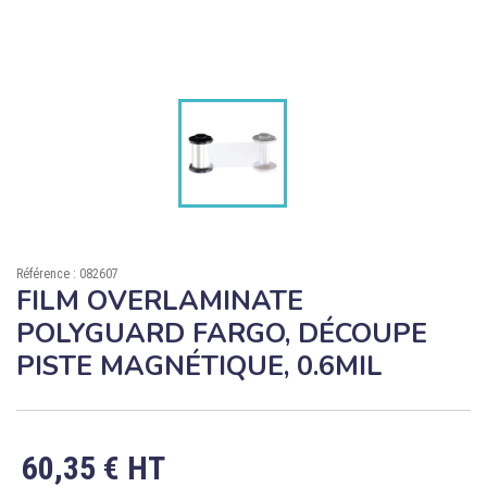

ÉCORESPONSABLE

PRODUITS PERSONNALISÉS
DÉSTOCKAGE
Compte client
Support
Référence : 082607
Blog
FILM OVERLAMINATE
POLYGUARD FARGO, DÉCOUPE
Contact
PISTE MAGNÉTIQUE, 0.6MIL
60,35 € HT