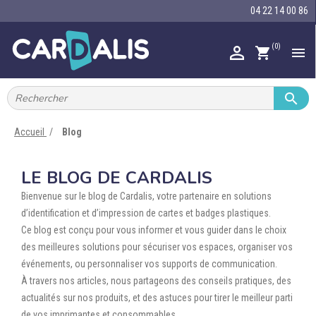
04 22 14 00 86
(0)

shopping_cart


IMPRIMANTES À BADGES


RUBAN ENCRE
Accueil
Blog

CARTE ET BADGE
LE BLOG DE CARDALIS

PORTE-BADGE
Bienvenue sur le blog de Cardalis, votre partenaire en solutions

TOUR DE COU
d’identification et d’impression de cartes et badges plastiques.
Ce blog est conçu pour vous informer et vous guider dans le choix

BRACELET
des meilleures solutions pour sécuriser vos espaces, organiser vos
événements, ou personnaliser vos supports de communication.

RFID
À travers nos articles, nous partageons des conseils pratiques, des
actualités sur nos produits, et des astuces pour tirer le meilleur parti

LECTEUR
de vos imprimantes et consommables.