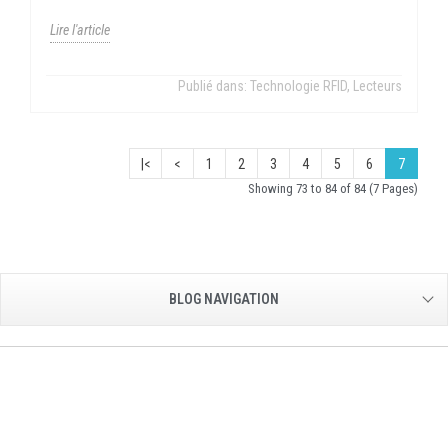
Lire l'article
Publié dans:
Technologie RFID
,
Lecteurs
|<
<
1
2
3
4
5
6
7
Showing 73 to 84 of 84 (7 Pages)
BLOG NAVIGATION