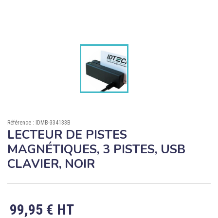

ÉCORESPONSABLE

PRODUITS PERSONNALISÉS
DÉSTOCKAGE
Compte client
Support
Référence : IDMB-334133B
Blog
LECTEUR DE PISTES
MAGNÉTIQUES, 3 PISTES, USB
Contact
CLAVIER, NOIR
99,95 € HT