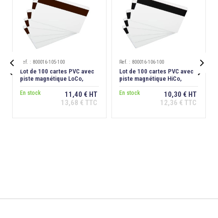
Ref. : 800016-105-100
Ref. : 800016-106-100


Lot de 100 cartes PVC avec
Lot de 100 cartes PVC avec
piste magnétique LoCo,
piste magnétique HiCo,
86x54mm, ép. 0,76 mm
86x54mm, ép. 0,76 mm
En stock
En stock
11,40 € HT
10,30 € HT
13,68 € TTC
12,36 € TTC
Ajouter au
Ajouter au
panier
panier