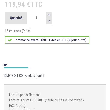
119,94 €TTC
Quantité
16 en stock (Pièce)
Commande avant 14h00, livrée en J+1 (si jour ouvré)
IDMB-334133B vendu à l'unité
Lecture par défilement
Lecture 3 pistes ISO 7811 (haute ou basse coercivité =
HiCo/LoCo)