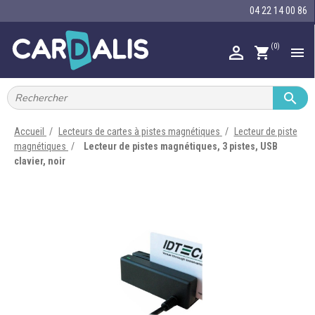
04 22 14 00 86
(0)

shopping_cart


IMPRIMANTES À BADGES


RUBAN ENCRE
Accueil
Lecteurs de cartes à pistes magnétiques
Lecteur de piste
magnétiques
Lecteur de pistes magnétiques, 3 pistes, USB

CARTE ET BADGE
clavier, noir

PORTE-BADGE

TOUR DE COU

BRACELET

RFID

LECTEUR