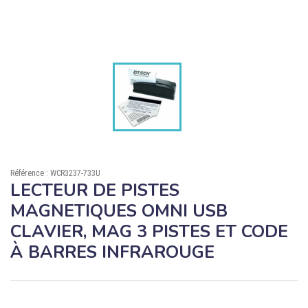

ÉCORESPONSABLE

PRODUITS PERSONNALISÉS
DÉSTOCKAGE
Compte client
Support
Référence : WCR3237-733U
Blog
LECTEUR DE PISTES
MAGNETIQUES OMNI USB
Contact
CLAVIER, MAG 3 PISTES ET CODE
À BARRES INFRAROUGE