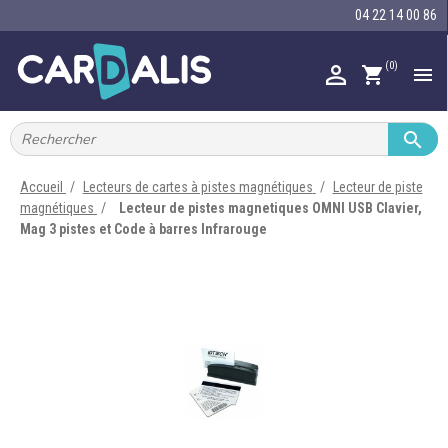
04 22 14 00 86
(0)

shopping_cart


IMPRIMANTES À BADGES


RUBAN ENCRE
Accueil
Lecteurs de cartes à pistes magnétiques
Lecteur de piste
magnétiques
Lecteur de pistes magnetiques OMNI USB Clavier,

CARTE ET BADGE
Mag 3 pistes et Code à barres Infrarouge

PORTE-BADGE

TOUR DE COU

BRACELET

RFID

LECTEUR