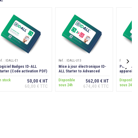
ef. : IDALL-E1
Ref. : IDALL-U13
Ref. : IDALL-

ogiciel Badges ID-ALL
Mise à jour électronique ID-
Plugin ID-
tarter (Code activation PDF)
ALL Starter to Advanced
appareils 
Edition
n stock
Disponible
Disponible
50,00 € HT
562,00 € HT
sous 24h
sous 24h
60,00 € TTC
674,40 € TTC
Ajouter au
Ajouter au
panier
panier