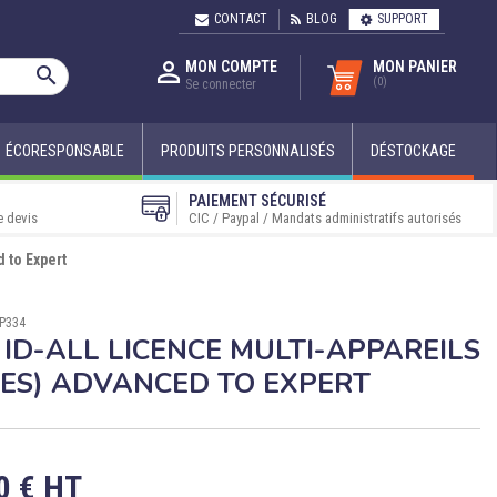
CONTACT
BLOG
SUPPORT

MON COMPTE
MON PANIER

(0)
Se connecter
ÉCORESPONSABLE
PRODUITS PERSONNALISÉS
DÉSTOCKAGE
PAIEMENT SÉCURISÉ
e devis
CIC / Paypal / Mandats administratifs autorisés
 to Expert
UP334
 ID-ALL LICENCE MULTI-APPAREILS
TES) ADVANCED TO EXPERT
0 € HT