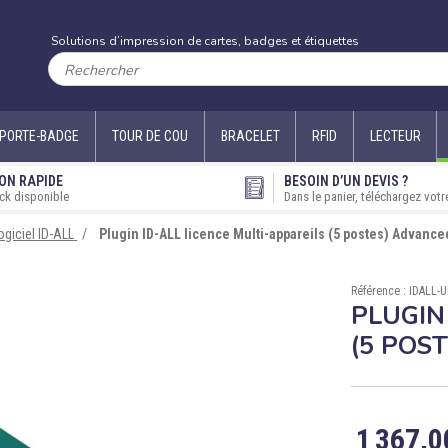
Solutions d’impression de cartes, badges et étiquettes
PORTE-BADGE
TOUR DE COU
BRACELET
RFID
LECTEUR
ON RAPIDE
BESOIN D’UN DEVIS ?
ck disponible
Dans le panier, téléchargez votr
ogiciel ID-ALL
Plugin ID-ALL licence Multi-appareils (5 postes) Advanced
Référence : IDALL-
PLUGIN
(5 POS
1 367,0