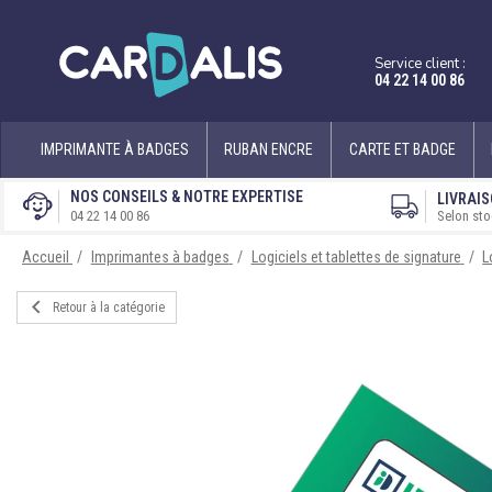
Service client :
04 22 14 00 86
IMPRIMANTE À BADGES
RUBAN ENCRE
CARTE ET BADGE
NOS CONSEILS & NOTRE EXPERTISE
LIVRAIS
Selon sto
04 22 14 00 86
Accueil
Imprimantes à badges
Logiciels et tablettes de signature
L

Retour à la catégorie