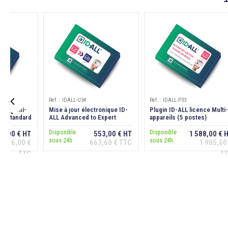
Ref. : IDALL-U34
Ref. : IDALL-P33

nce Multi-
Mise à jour électronique ID-
Plugin ID-ALL licence Multi-
s) Standard
ALL Advanced to Expert
appareils (5 postes)
Advanced Edition
Disponible
Disponible
5,00 € HT
553,00 € HT
1 588,00 € 
sous 24h
sous 24h
1 146,00 €
663,60 € TTC
1 905,60
er au
Ajouter au
Ajouter au
ier
panier
panier
TTC
T