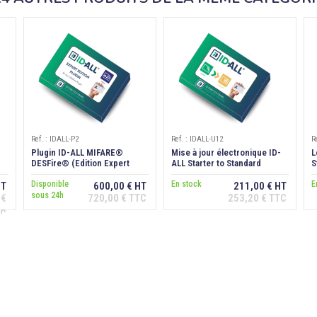
Ref. : IDALL-P2
Ref. : IDALL-U12
R
Plugin ID-ALL MIFARE®
Mise à jour électronique ID-
L
DESFire® (Edition Expert
ALL Starter to Standard
S
requise)
Disponible
En stock
E
HT
600,00 € HT
211,00 € HT
sous 24h
 €
720,00 € TTC
253,20 € TTC
Ajouter au
Ajouter au
panier
panier
TC