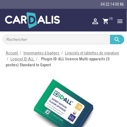
04 22 14 00 86
(0)

shopping_cart


IMPRIMANTES À BADGES


RUBAN ENCRE
Accueil
Imprimantes à badges
Logiciels et tablettes de signature
Logiciel ID-ALL
Plugin ID-ALL licence Multi-appareils (5

CARTE ET BADGE
postes) Standard to Expert

PORTE-BADGE

TOUR DE COU

BRACELET

RFID

LECTEUR