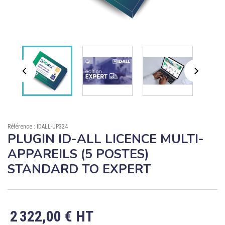

ÉCORESPONSABLE

PRODUITS PERSONNALISÉS
DÉSTOCKAGE
Compte client
Support
Référence : IDALL-UP324
Blog
PLUGIN ID-ALL LICENCE MULTI-
APPAREILS (5 POSTES)
Contact
STANDARD TO EXPERT
2 322,00 € HT