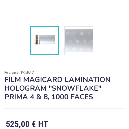

ÉCORESPONSABLE

PRODUITS PERSONNALISÉS
DÉSTOCKAGE
Compte client
Support
Référence : PRIMA461
Blog
FILM MAGICARD LAMINATION
HOLOGRAM "SNOWFLAKE"
Contact
PRIMA 4 & 8, 1000 FACES
525,00 € HT