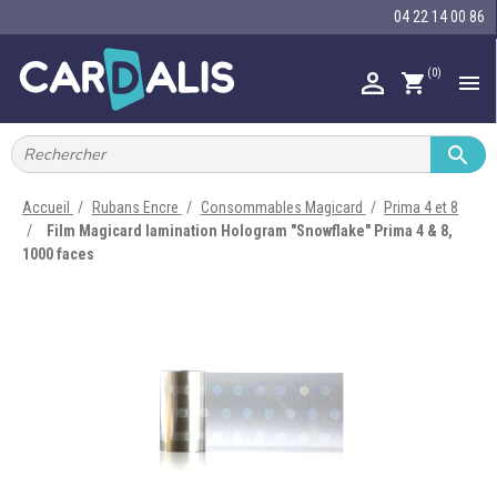
04 22 14 00 86
(0)

shopping_cart


IMPRIMANTES À BADGES


RUBAN ENCRE
Accueil
Rubans Encre
Consommables Magicard
Prima 4 et 8
Film Magicard lamination Hologram "Snowflake" Prima 4 & 8,

CARTE ET BADGE
1000 faces

PORTE-BADGE

TOUR DE COU

BRACELET

RFID

LECTEUR