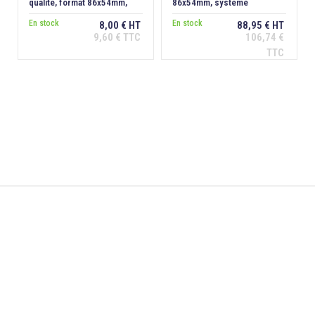
qualité, format 86x54mm,
86x54mm, système
épaisseur 0,76 mm
sécuritaire
En stock
En stock
8,00 € HT
88,95 € HT
9,60 € TTC
106,74 €
Ajouter au
Ajouter au
TTC
panier
panier