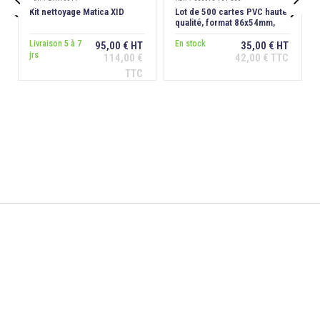


Kit nettoyage Matica XID
Lot de 500 cartes PVC haute
qualité, format 86x54mm,
épaisseur 0,76 mm
Livraison 5 à 7
En stock
95,00 € HT
35,00 € HT
jrs
114,00 €
42,00 € TTC
Ajouter au
Ajouter au
TTC
panier
panier