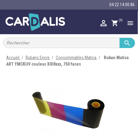
04 22 14 00 86
(0)

shopping_cart


IMPRIMANTES À BADGES


RUBAN ENCRE
Accueil
Rubans Encre
Consommables Matica
Ruban Matica
ART YMCKUV couleur XID8xxx, 750 faces

CARTE ET BADGE

PORTE-BADGE

TOUR DE COU

BRACELET

RFID

LECTEUR