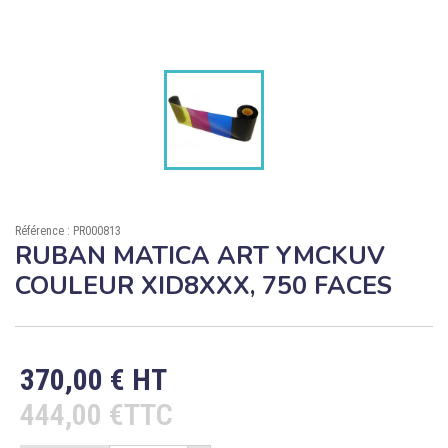

ÉCORESPONSABLE

PRODUITS PERSONNALISÉS
DÉSTOCKAGE
Compte client
Support
Référence : PR000813
RUBAN MATICA ART YMCKUV
Blog
COULEUR XID8XXX, 750 FACES
Contact
370,00 € HT
444,00 €TTC