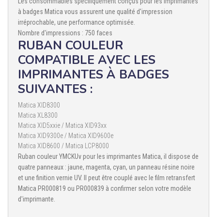
Les consommables spécifiquement conçus pour les imprimantes
à badges Matica vous assurent une qualité d'impression
irréprochable, une performance optimisée.
Nombre d'impressions : 750 faces
RUBAN COULEUR
COMPATIBLE AVEC LES
IMPRIMANTES À BADGES
SUIVANTES :
Matica XID8300
Matica XL8300
Matica XID5xxie / Matica XID93xx
Matica XID9300e / Matica XID9600e
Matica XID8600 / Matica LCP8000
Ruban couleur YMCKUv pour les imprimantes Matica, il dispose de
quatre panneaux : jaune, magenta, cyan, un panneau résine noire
et une finition vernie UV. Il peut être couplé avec le film retransfert
Matica PR000819 ou PR000839 à confirmer selon votre modèle
d'imprimante.