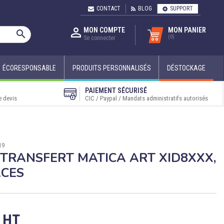
CONTACT
BLOG
SUPPORT

MON COMPTE
MON PANIER

(0)
Se connecter
ÉCORESPONSABLE
PRODUITS PERSONNALISÉS
DÉSTOCKAGE
PAIEMENT SÉCURISÉ
e devis
CIC / Paypal / Mandats administratifs autorisés
19
ETRANSFERT MATICA ART XID8XXX,
ACES
€ HT