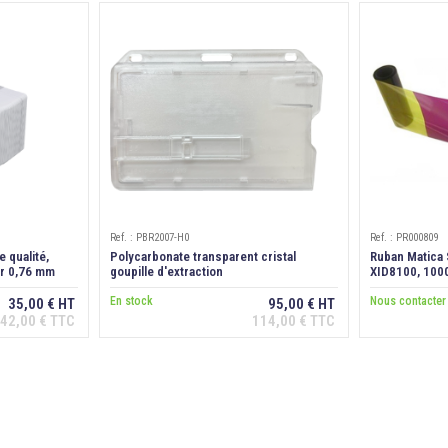
Ref. : PBR2007-H0
Ref. : PR000809
 qualité,
Polycarbonate transparent cristal
Ruban Matica
r 0,76 mm
goupille d'extraction
XID8100, 100
En stock
Nous contacter
35,00 € HT
95,00 € HT
42,00 € TTC
114,00 € TTC
anier
Ajouter au panier