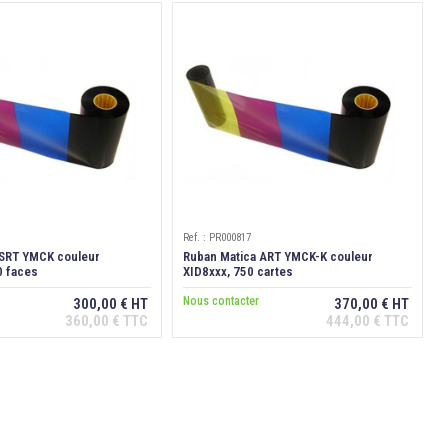
Ref. : PR000817
 SRT YMCK couleur
Ruban Matica ART YMCK-K couleur
0 faces
XID8xxx, 750 cartes
Nous contacter
300,00 € HT
370,00 € HT
360,00 € TTC
444,00 € TTC
Ajouter au panier
Ajouter au panier