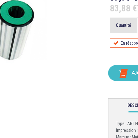
83,88 
Quantité
En réapp
AJ
DESC
Type : ART 
Impression :
Marque : Ma