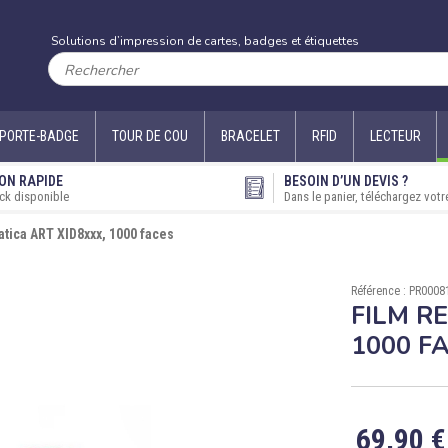
Solutions d’impression de cartes, badges et étiquettes
PORTE-BADGE
TOUR DE COU
BRACELET
RFID
LECTEUR
ON RAPIDE
BESOIN D’UN DEVIS ?
ck disponible
Dans le panier, téléchargez votr
atica ART XID8xxx, 1000 faces
Référence : PR0008
FILM R
1000 F
69,90 