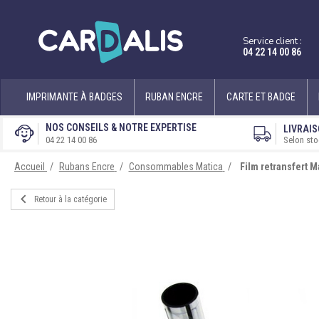
Service client :
04 22 14 00 86
IMPRIMANTE À BADGES
RUBAN ENCRE
CARTE ET BADGE
NOS CONSEILS & NOTRE EXPERTISE
LIVRAIS
Selon sto
04 22 14 00 86
Accueil
Rubans Encre
Consommables Matica
Film retransfert M

Retour à la catégorie