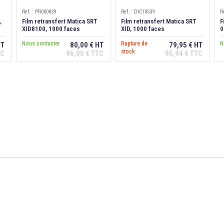
Ref. : PR000839
Ref. : DIC10539
R
,
Film retransfert Matica SRT
Film retransfert Matica SRT
F
XID8100, 1000 faces
XID, 1000 faces
0
"
Nous contacter
Rupture de
N
HT
80,00 € HT
79,95 € HT
stock
TC
96,00 € TTC
95,94 € TTC
Ajouter au
Ajouter au
panier
panier