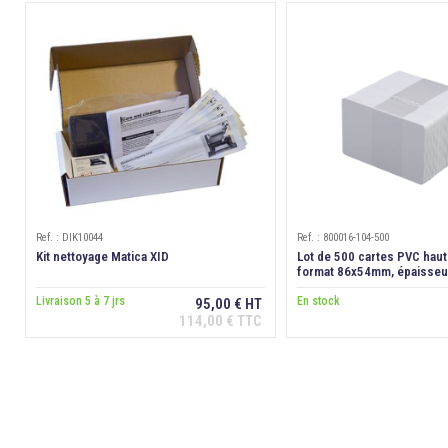
Ref. : DIK10044
Ref. : 800016-104-500
Kit nettoyage Matica XID
Lot de 500 cartes PVC haute
format 86x54mm, épaisseu
Livraison 5 à 7 jrs
En stock
95,00 € HT
114,00 € TTC
Ajouter au panier
Ajouter au p