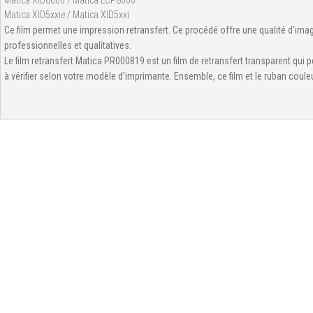
Matica XID8600 / Matica LCP8000
Matica XID5xxie / Matica XID5xxi
Ce film permet une impression retransfert. Ce procédé offre une qualité d'ima
professionnelles et qualitatives.
Le film retransfert Matica PR000819 est un film de retransfert transparent qu
à vérifier selon votre modèle d'imprimante. Ensemble, ce film et le ruban couleur