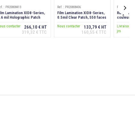
ef. : PR20808413
Ref. : PR20808406
Ref. : DIC102

ilm Lamination XID8-Series,
Film Lamination XID8-Series,
Ruban Mat
.6 mil Holographic Patch
0.5mil Clear Patch, 550 faces
couleur XI
Secure B"
ous contacter
Nous contacter
Livraison 5 
266,10 € HT
133,79 € HT
jrs
319,32 € TTC
160,55 € TTC
Ajouter au
Ajouter au
panier
panier