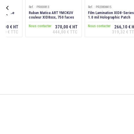
Ref. : PR000813
Ref. : PR20808415

nochrome
Ruban Matica ART YMCKUV
Film Lamination XID8-Series
es
couleur XID8xxx, 750 faces
1.0 mil Holographic Patch
"Secure A"
Nous contacter
Nous contacter
62,00 € HT
370,00 € HT
266,10 € 
,40 € TTC
444,00 € TTC
319,32 € T
er au
Ajouter au
Ajouter au
ier
panier
panier