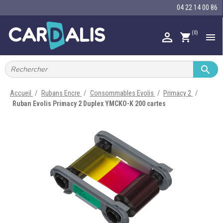
04 22 14 00 86
(0)

shopping_cart


IMPRIMANTES À BADGES


RUBAN ENCRE
Accueil
Rubans Encre
Consommables Evolis
Primacy 2
Ruban Evolis Primacy 2 Duplex YMCKO-K 200 cartes

CARTE ET BADGE

PORTE-BADGE

TOUR DE COU

BRACELET

RFID

LECTEUR