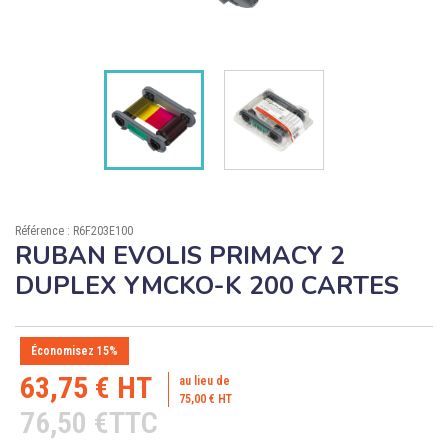

ÉCORESPONSABLE

PRODUITS PERSONNALISÉS
DÉSTOCKAGE
Compte client
Support
Référence : R6F203E100
RUBAN EVOLIS PRIMACY 2
Blog
DUPLEX YMCKO-K 200 CARTES
Contact
Économisez 15%
63,75 € HT
au lieu de
75,00 € HT
76,50 €TTC