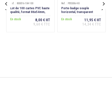
Ref. : 800016-104-100
Ref. : PBS006-H0


Lot de 100 cartes PVC haute
Porte-badge souple
qualité, format 86x54mm,
horizontal, transparent
épaisseur 0,76 mm
En stock
En stock
8,00 € HT
11,95 € HT
9,60 € TTC
14,34 € TTC
Ajouter au
Ajouter au
panier
panier