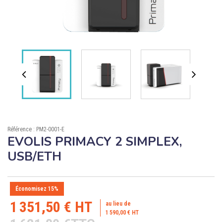

ÉCORESPONSABLE

PRODUITS PERSONNALISÉS
DÉSTOCKAGE
Compte client
Support
Blog
Référence : PM2-0001-E
EVOLIS PRIMACY 2 SIMPLEX,
Contact
USB/ETH
Économisez 15%
1 351,50 € HT
au lieu de
1 590,00 € HT