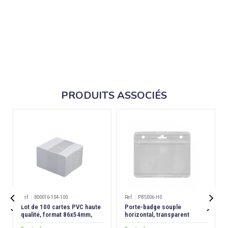
PRODUITS ASSOCIÉS
Ref. : 800016-104-100
Ref. : PBS006-H0


Lot de 100 cartes PVC haute
Porte-badge souple
qualité, format 86x54mm,
horizontal, transparent
épaisseur 0,76 mm