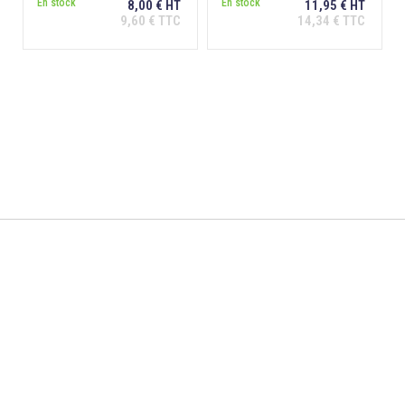
En stock
En stock
8,00 € HT
11,95 € HT
9,60 € TTC
14,34 € TTC
Ajouter au
Ajouter au
panier
panier