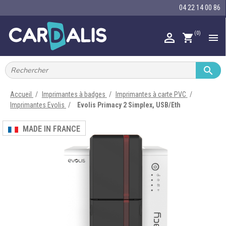
04 22 14 00 86
(0)

shopping_cart


IMPRIMANTES À BADGES


RUBAN ENCRE
Accueil
Imprimantes à badges
Imprimantes à carte PVC
Imprimantes Evolis
Evolis Primacy 2 Simplex, USB/Eth

CARTE ET BADGE
MADE IN FRANCE

PORTE-BADGE

TOUR DE COU

BRACELET

RFID

LECTEUR