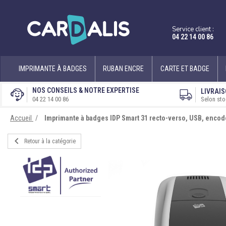
Service client :
04 22 14 00 86
IMPRIMANTE À BADGES
RUBAN ENCRE
CARTE ET BADGE
NOS CONSEILS & NOTRE EXPERTISE
LIVRAIS
Selon sto
04 22 14 00 86
Accueil
Imprimante à badges IDP Smart 31 recto-verso, USB, encod

Retour à la catégorie