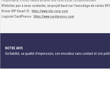
l'imprimante, il vous faudra acheter une mise à jour complémentaire.
N'hésitez pas à nous contacter, un projet basé sur l'encodage de cartes RFI
Driver IDP Smart 31 :
https://www.idp-corp.com
Logiciel CardPresso :
https://www.cardpresso.com
NOTRE AVIS
Sa fiabilité, sa qualité d'impression, son encodeur sans contact et son petit