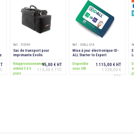
Ref. : S10149
Ref. : IDALL-U14
R
Sac de transport pour
Mise à jour électronique ID-
E
z
imprimante Evolis
ALL Starter to Expert
L
Zenius/Primacy 1/Primacy 2
v
Réapprovisionnement
Disponible
D
HT
95,00 € HT
1 115,00 € HT
estimé 3 à 5
sous 24h
s
TC
114,00 € TTC
1 338,00 €
Ajouter au
Ajouter au
jours
j
panier
panier
TTC