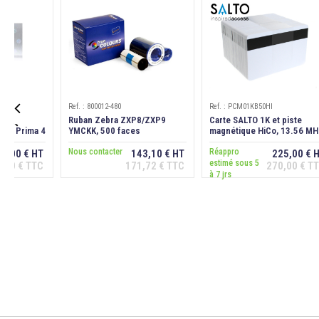
Ref. : 800012-480
Ref. : PCM01KB50HI

nation
Ruban Zebra ZXP8/ZXP9
Carte SALTO 1K et piste
ke" Prima 4
YMCKK, 500 faces
magnétique HiCo, 13.56 MH
Nous contacter
Réappro
5,00 € HT
143,10 € HT
225,00 € 
estimé sous 5
,00 € TTC
171,72 € TTC
270,00 € T
er au
Ajouter au
Ajouter au
à 7 jrs
ier
panier
panier