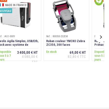
MADE IN FRANCE
NOUVEAU
ef. : AG1-0009
Ref. : 800350-252EM
Ref. : N7H2

volis Agilia Simplex, USB/Eth,
Ruban couleur YMCKO Zebra
Ruban Evo
ock avec système de
ZC350, 300 faces
Primacy 2
errouillage
cartes
isponible
En stock
Disponible
3 400,00 € HT
69,00 € HT
ous 5 à 7
sous 5 à 7
4 080,00 €
82,80 € TTC
Ajouter au
Ajouter au
ours
jours
panier
panier
TTC