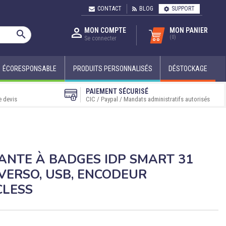
CONTACT
BLOG
SUPPORT

MON COMPTE
MON PANIER

(0)
Se connecter
ÉCORESPONSABLE
PRODUITS PERSONNALISÉS
DÉSTOCKAGE
PAIEMENT SÉCURISÉ
e devis
CIC / Paypal / Mandats administratifs autorisés
ANTE À BADGES IDP SMART 31
VERSO, USB, ENCODEUR
CLESS