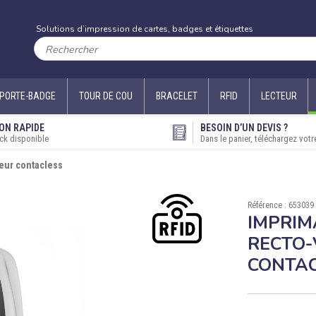
Solutions d’impression de cartes, badges et étiquettes
PORTE-BADGE
TOUR DE COU
BRACELET
RFID
LECTEUR
ON RAPIDE
BESOIN D’UN DEVIS ?
ck disponible
Dans le panier, téléchargez votr
eur contacless
Référence : 653039
IMPRIM
RECTO-
CONTA