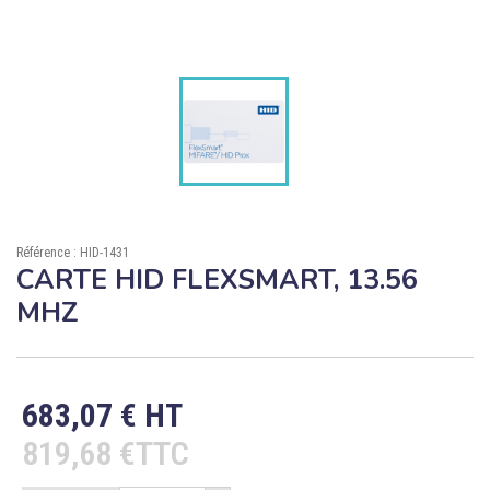

ÉCORESPONSABLE

PRODUITS PERSONNALISÉS
DÉSTOCKAGE
Compte client
Support
Référence : HID-1431
CARTE HID FLEXSMART, 13.56
Blog
MHZ
Contact
683,07 € HT
819,68 €TTC