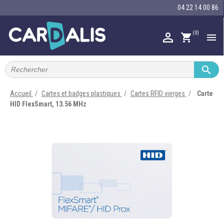
04 22 14 00 86
(0)

shopping_cart


IMPRIMANTES À BADGES


RUBAN ENCRE
Accueil
Cartes et badges plastiques
Cartes RFID vierges
Carte
HID FlexSmart, 13.56 MHz

CARTE ET BADGE

PORTE-BADGE

TOUR DE COU

BRACELET

RFID

LECTEUR