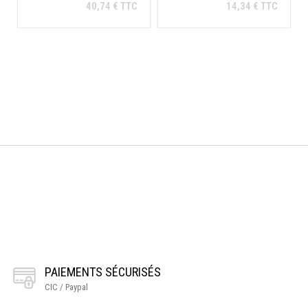
40,74 € TTC
14,34 € TTC
Ajouter au
Ajouter au
panier
panier
PAIEMENTS SÉCURISÉS
CIC / Paypal