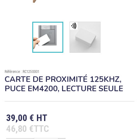

ÉCORESPONSABLE

PRODUITS PERSONNALISÉS
DÉSTOCKAGE
Compte client
Support
Référence : RC1250001
CARTE DE PROXIMITÉ 125KHZ,
Blog
PUCE EM4200, LECTURE SEULE
Contact
39,00 € HT
46,80 €TTC