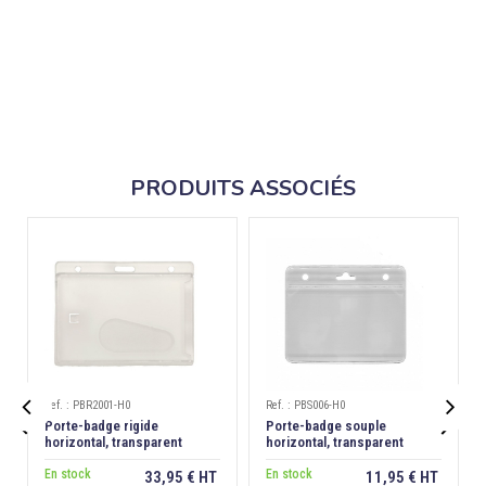
PRODUITS ASSOCIÉS
Ref. : PBR2001-H0
Ref. : PBS006-H0


Porte-badge rigide
Porte-badge souple
horizontal, transparent
horizontal, transparent
dépoli antireflet, extraction
dos
En stock
En stock
33,95 € HT
11,95 € HT