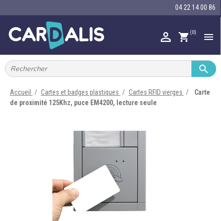
04 22 14 00 86
(0)

shopping_cart


IMPRIMANTES À BADGES


RUBAN ENCRE
Accueil
Cartes et badges plastiques
Cartes RFID vierges
Carte
de proximité 125Khz, puce EM4200, lecture seule

CARTE ET BADGE

PORTE-BADGE

TOUR DE COU

BRACELET

RFID

LECTEUR