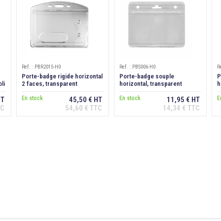
Ref. : PBR2015-H0
Ref. : PBS006-H0
R
Porte-badge rigide horizontal
Porte-badge souple
P
li
2 faces, transparent
horizontal, transparent
h
a
En stock
En stock
E
HT
45,50 € HT
11,95 € HT
TC
54,60 € TTC
14,34 € TTC
Ajouter au
Ajouter au
panier
panier