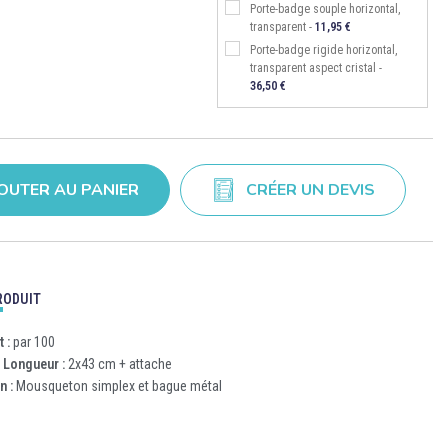
Porte-badge souple horizontal,
transparent -
11,95 €
Porte-badge rigide horizontal,
transparent aspect cristal -
36,50 €
OUTER AU PANIER
CRÉER UN DEVIS
RODUIT
 :
par 100
-
Longueur :
2x43 cm + attache
n :
Mousqueton simplex et bague métal