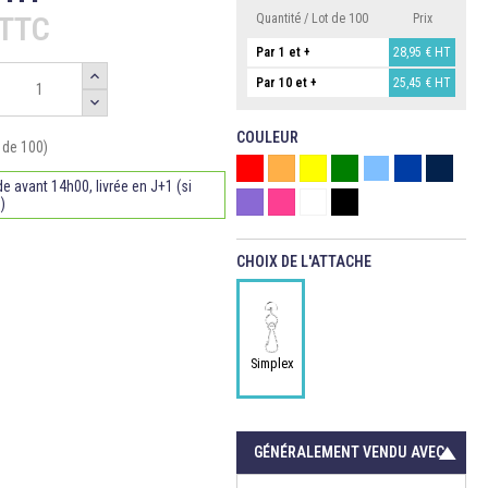
€TTC
Quantité / Lot de 100
Prix
Par 1 et +
28,95 €
HT
Par 10 et +
25,45 €
HT
COULEUR
 de 100)
Rouge
Orange
Jaune
Vert
Bleu ciel
Bleu roi
Bleu mari
avant 14h00, livrée en J+1 (si
Violet
Rose fuschia
Blanc
Noir
)
CHOIX DE L'ATTACHE
Simplex
GÉNÉRALEMENT VENDU AVEC