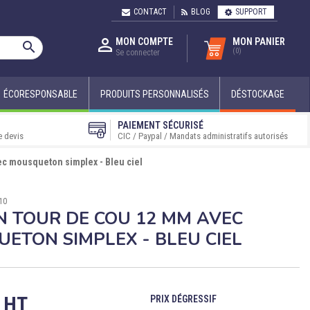
CONTACT
BLOG
SUPPORT

MON COMPTE
MON PANIER

(0)
Se connecter
ÉCORESPONSABLE
PRODUITS PERSONNALISÉS
DÉSTOCKAGE
PAIEMENT SÉCURISÉ
e devis
CIC / Paypal / Mandats administratifs autorisés
c mousqueton simplex - Bleu ciel
10
 TOUR DE COU 12 MM AVEC
ETON SIMPLEX - BLEU CIEL
€ HT
PRIX
DÉGRESSIF