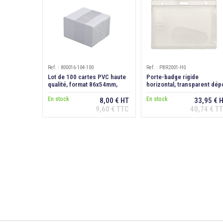
Ref. : 800016-104-100
Ref. : PBR2001-H0
Lot de 100 cartes PVC haute
Porte-badge rigide
qualité, format 86x54mm,
horizontal, transparent dépo
épaisseur 0,76 mm
antireflet, extraction dos
En stock
En stock
8,00 € HT
33,95 € 
9,60 € TTC
40,74 € T
Ajouter au
Ajouter au
panier
panier