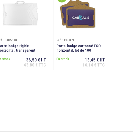
ef. : PBR2110-H0
Ref. : PBS009-H0
orte-badge rigide
Porte-badge cartonné ECO
orizontal, transparent
horizontal, lot de 100
spect cristal
n stock
En stock
36,50 € HT
13,45 € HT
43,80 € TTC
16,14 € TTC
Ajouter au
Ajouter au
panier
panier