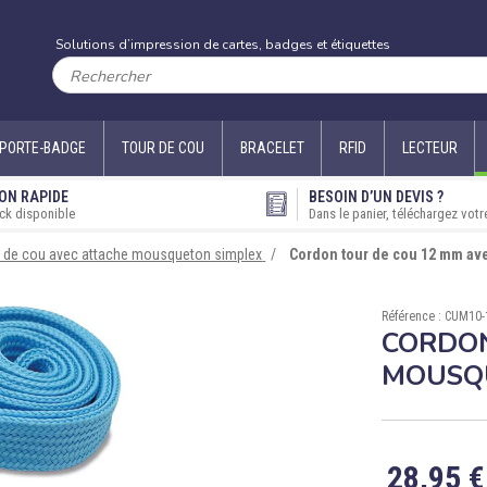
Solutions d’impression de cartes, badges et étiquettes
PORTE-BADGE
TOUR DE COU
BRACELET
RFID
LECTEUR
ON RAPIDE
BESOIN D’UN DEVIS ?
ck disponible
Dans le panier, téléchargez votr
 de cou avec attache mousqueton simplex
Cordon tour de cou 12 mm ave
Référence : CUM10-
CORDON
MOUSQU
28,95 