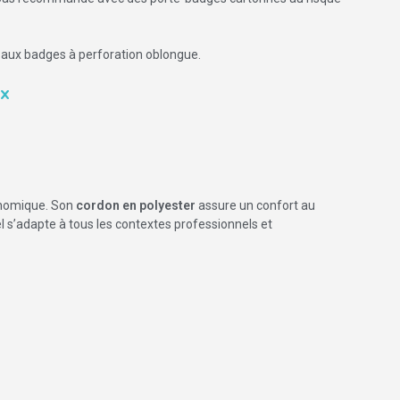
 aux badges à perforation oblongue.
ex
onomique. Son
cordon en polyester
assure un confort au
iel s’adapte à tous les contextes professionnels et