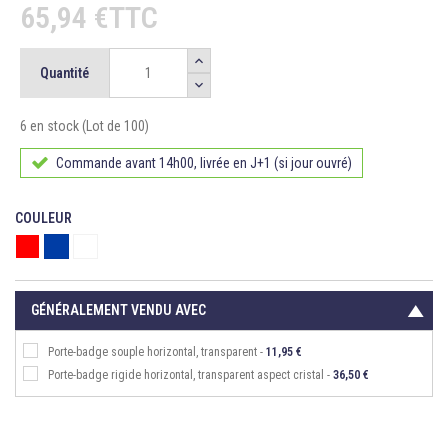
65,94 €TTC
Quantité
6 en stock (Lot de 100)
Commande avant 14h00, livrée en J+1 (si jour ouvré)
COULEUR
Rouge
Bleu roi
Blanc
GÉNÉRALEMENT VENDU AVEC
Porte-badge souple horizontal, transparent -
11,95 €
Porte-badge rigide horizontal, transparent aspect cristal -
36,50 €