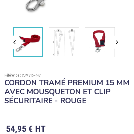

ÉCORESPONSABLE

PRODUITS PERSONNALISÉS
DÉSTOCKAGE
Compte client
Support
Référence : CUMS15-PR61
Blog
CORDON TRAMÉ PREMIUM 15 MM
AVEC MOUSQUETON ET CLIP
Contact
SÉCURITAIRE - ROUGE
54,95 € HT