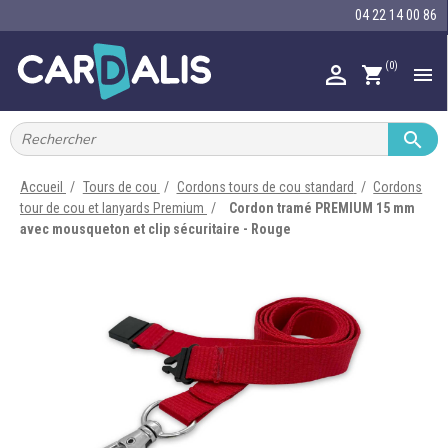
04 22 14 00 86
(0)

shopping_cart


IMPRIMANTES À BADGES


RUBAN ENCRE
Accueil
Tours de cou
Cordons tours de cou standard
Cordons
tour de cou et lanyards Premium
Cordon tramé PREMIUM 15 mm

CARTE ET BADGE
avec mousqueton et clip sécuritaire - Rouge

PORTE-BADGE

TOUR DE COU

BRACELET

RFID

LECTEUR