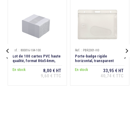
Ref. : 800016-104-100
Ref. : PBR2001-H0


Lot de 100 cartes PVC haute
Porte-badge rigide
qualité, format 86x54mm,
horizontal, transparent
épaisseur 0,76 mm
dépoli antireflet, extraction
En stock
dos
En stock
8,00 € HT
33,95 € HT
9,60 € TTC
40,74 € TTC
Ajouter au
Ajouter au
panier
panier