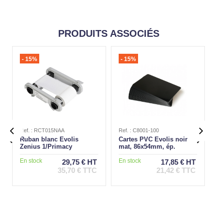
PRODUITS ASSOCIÉS
- 15%
- 15%
Ref. : RCT015NAA
Ref. : C8001-100


Ruban blanc Evolis
Cartes PVC Evolis noir
Zenius 1/Primacy
mat, 86x54mm, ép.
1/Edikio, 1000 faces
0,76mm, lot de 100
En stock
En stock
29,75 € HT
17,85 € HT
35,70 € TTC
21,42 € TTC
Ajouter au
Ajouter au
panier
panier