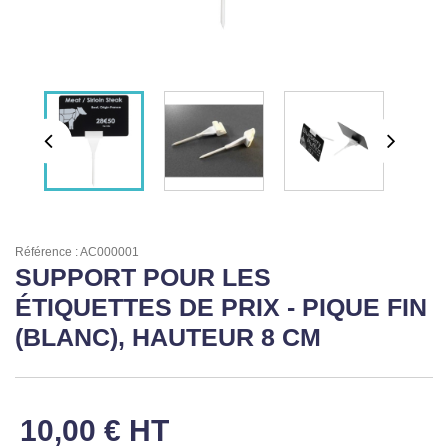

ÉCORESPONSABLE

PRODUITS PERSONNALISÉS
DÉSTOCKAGE
Compte client
Support
Référence : AC000001
Blog
SUPPORT POUR LES
ÉTIQUETTES DE PRIX - PIQUE FIN
Contact
(BLANC), HAUTEUR 8 CM
10,00 € HT