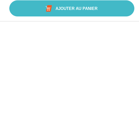
AJOUTER AU PANIER
Avis Trusted Shops
CATÉGORIES
MARQUES
CONSEILS
SERVICE & ASSISTANCE
L’accès à ce site est réservé aux professionnels