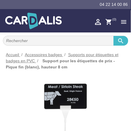
04 22 14 00 86

(0)
shopping_cart


IMPRIMANTES À BADGES


RUBAN ENCRE
Accueil
Accessoires badges
Supports pour étiquettes et
badges en PVC
Support pour les étiquettes de prix -

CARTE ET BADGE
Pique fin (blanc), hauteur 8 cm

PORTE-BADGE

TOUR DE COU

BRACELET

RFID

LECTEUR