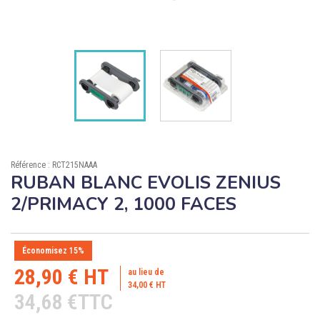

ÉCORESPONSABLE

PRODUITS PERSONNALISÉS
DÉSTOCKAGE
Compte client
Support
Référence : RCT215NAAA
RUBAN BLANC EVOLIS ZENIUS
Blog
2/PRIMACY 2, 1000 FACES
Contact
Économisez 15%
28,90 € HT
au lieu de
34,00 € HT
34,68 €TTC