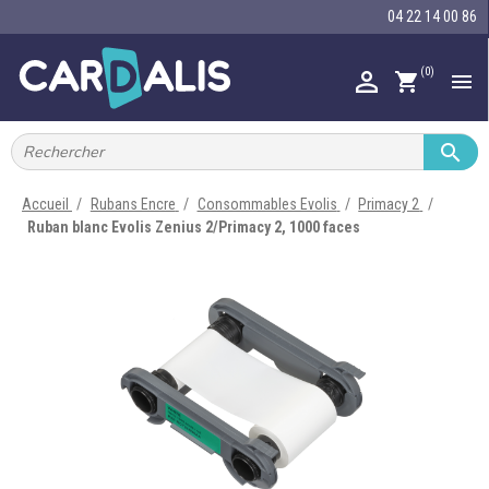
04 22 14 00 86
(0)

shopping_cart


IMPRIMANTES À BADGES


RUBAN ENCRE
Accueil
Rubans Encre
Consommables Evolis
Primacy 2
Ruban blanc Evolis Zenius 2/Primacy 2, 1000 faces

CARTE ET BADGE

PORTE-BADGE

TOUR DE COU

BRACELET

RFID

LECTEUR