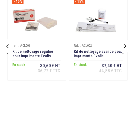
- 15%
- 15%
Ref. : ACL001
Ref. : ACL002


Kit de nettoyage régulier
Kit de nettoyage avancé pour
pour imprimante Evolis
imprimante Evolis
Zenius/Primacy/Edikio
Zenius/Primacy/Edikio
En stock
En stock
30,60 € HT
37,40 € HT
36,72 € TTC
44,88 € TTC
Ajouter au
Ajouter au
panier
panier