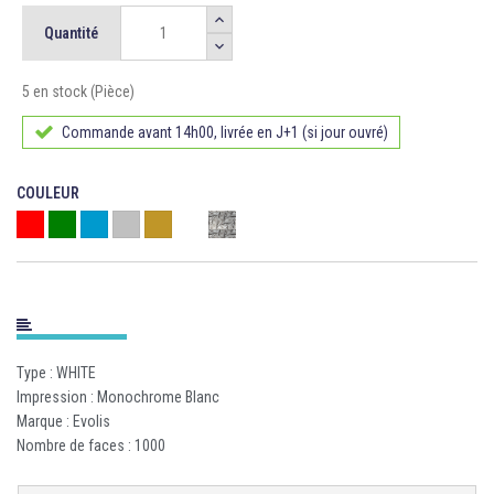
Quantité
5 en stock (Pièce)
Commande avant 14h00, livrée en J+1 (si jour ouvré)
COULEUR
Rouge
Vert
Bleu
Argent Métallique
Or métallique
Blanc
Scratch off
Type : WHITE
Impression : Monochrome Blanc
Marque : Evolis
Nombre de faces : 1000