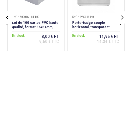
Ref. : 800016-104-100
Ref. : PBS006-H0


Lot de 100 cartes PVC haute
Porte-badge souple
qualité, format 86x54mm,
horizontal, transparent
épaisseur 0,76 mm
En stock
En stock
8,00 € HT
11,95 € HT
9,60 € TTC
14,34 € TTC
Ajouter au
Ajouter au
panier
panier