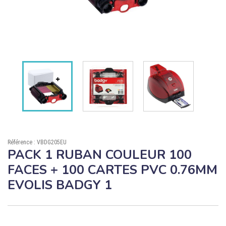

ÉCORESPONSABLE

PRODUITS PERSONNALISÉS
DÉSTOCKAGE
Compte client
Support
Blog
Référence : VBDG205EU
PACK 1 RUBAN COULEUR 100
Contact
FACES + 100 CARTES PVC 0.76MM
EVOLIS BADGY 1