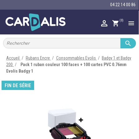
04 22 14 00 86
(0)

shopping_cart


IMPRIMANTES À BADGES


RUBAN ENCRE
Accueil
Rubans Encre
Consommables Evolis
Badgy 1 et Badgy
200
Pack 1 ruban couleur 100 faces + 100 cartes PVC 0.76mm

CARTE ET BADGE
Evolis Badgy 1

PORTE-BADGE
FIN DE SÉRIE

TOUR DE COU

BRACELET

RFID

LECTEUR