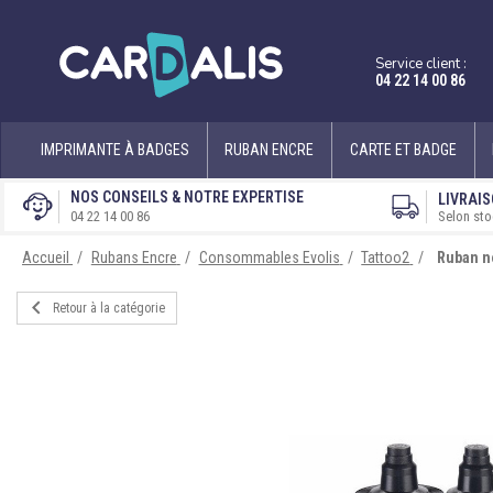
Service client :
04 22 14 00 86
IMPRIMANTE À BADGES
RUBAN ENCRE
CARTE ET BADGE
NOS CONSEILS & NOTRE EXPERTISE
LIVRAIS
Selon sto
04 22 14 00 86
Accueil
Rubans Encre
Consommables Evolis
Tattoo2
Ruban no

Retour à la catégorie