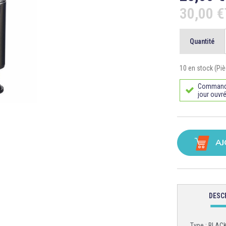
30,00 
Quantité
10 en stock (Piè
Commande 
jour ouvré
AJ
DESC
Type : BLAC