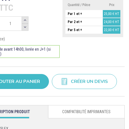
€TTC
Quantité / Pièce
Prix
Par 1 et +
25,00 €
HT
Par 2 et +
24,00 €
HT
Par 5 et +
22,00 €
HT
ce)
avant 14h00, livrée en J+1 (si
)
OUTER AU PANIER
CRÉER UN DEVIS
RIPTION PRODUIT
COMPATIBILITÉ IMPRIMANTES
KFLEX