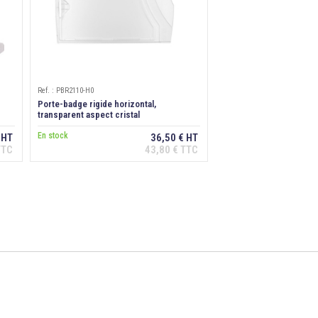
Ref. : PBR2110-H0
Porte-badge rigide horizontal,
transparent aspect cristal
En stock
 HT
36,50 € HT
TTC
43,80 € TTC
Ajouter au panier