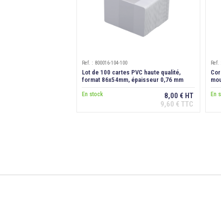
Ref. : 800016-104-100
Ref.
Lot de 100 cartes PVC haute qualité,
Cor
format 86x54mm, épaisseur 0,76 mm
mou
En stock
En 
8,00 € HT
9,60 € TTC
Ajouter au panier