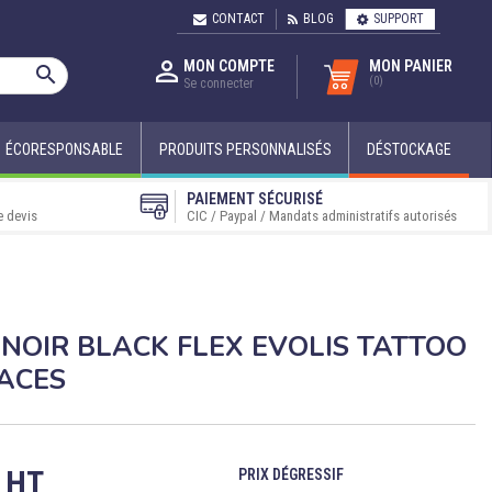
CONTACT
BLOG
SUPPORT

MON COMPTE
MON PANIER

(0)
Se connecter
ÉCORESPONSABLE
PRODUITS PERSONNALISÉS
DÉSTOCKAGE
PAIEMENT SÉCURISÉ
e devis
CIC / Paypal / Mandats administratifs autorisés
NOIR BLACK FLEX EVOLIS TATTOO
FACES
€ HT
PRIX
DÉGRESSIF