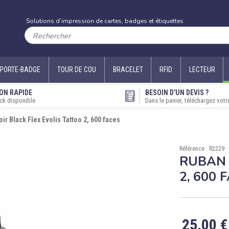
Solutions d’impression de cartes, badges et étiquettes
PORTE-BADGE
TOUR DE COU
BRACELET
RFID
LECTEUR
ON RAPIDE
BESOIN D’UN DEVIS ?
ck disponible
Dans le panier, téléchargez votr
ir Black Flex Evolis Tattoo 2, 600 faces
Référence : R2229
RUBAN 
2, 600 
25,00 