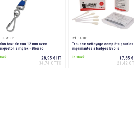
 : CUM10-2
Ref. : A5011
don tour de cou 12 mm avec
Trousse nettoyage complète pourles
squeton simplex - Bleu roi
imprimantes à badges Evolis
stock
En stock
28,95 € HT
17,85 €
34,74 € TTC
21,42 € 
Ajouter au panier
Ajouter au panier